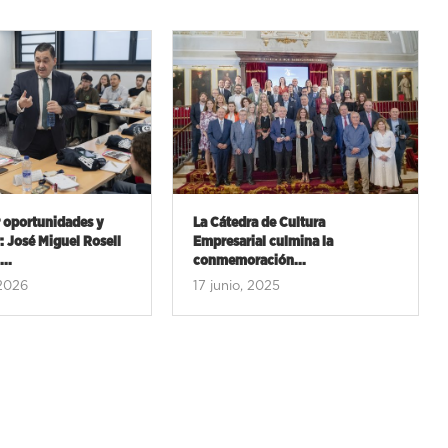
de Cultura
La Cátedra de Cultura
 culmina la
Empresarial celebra sus ’25...
ión...
12 mayo, 2025
025