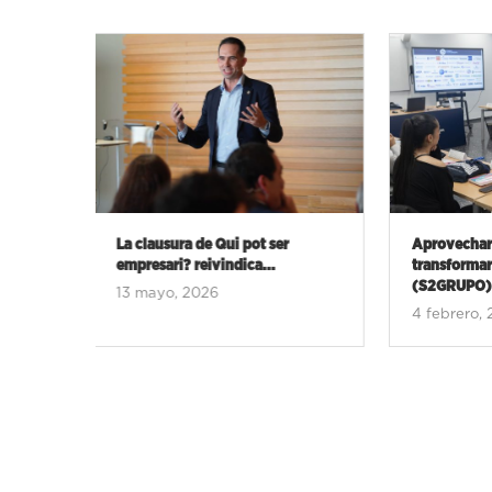
Aprovechar oportunidades y
La Cátedra 
transformar: José Miguel Rosell
Empresarial
(S2GRUPO)...
conmemorac
4 febrero, 2026
17 junio, 2