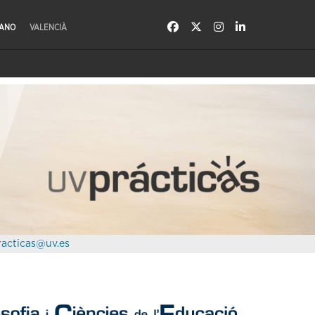
LANO
VALENCIÀ
racticas@uv.es