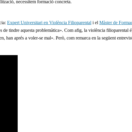
alització, necessitem formació concreta.
cia:
Expert Universitari en Violència Filioparental
i el
Màster de Formac
es de tindre aquesta problemàtica». Com afig, la violència filioparental 
len, han aprés a voler-se mal». Però, com remarca en la següent entrevis