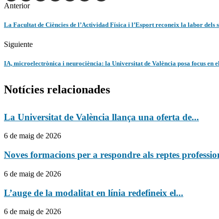
Anterior
La Facultat de Ciències de l’Actividad Física i l’Esport reconeix la labor dels s
Siguiente
IA, microelectrònica i neurociència: la Universitat de València posa focus en e
Notícies relacionades
La Universitat de València llança una oferta de...
6 de maig de 2026
Noves formacions per a respondre als reptes profession
6 de maig de 2026
L’auge de la modalitat en línia redefineix el...
6 de maig de 2026