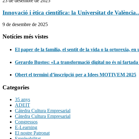
23 de desembre de 2025
Innovació i ètica científica: la Universitat de València..
9 de desembre de 2025
Notícies més vistes
El paper de la família, el sentit de la vida o la ortorexia, e
Gerardo Bustos: «La transformació digital no és ni fartada
Obert el termini d’inscripció per a Idees MOTIVEM 2025
Categories
35 anys
ADEIT
Cátedra Cultura Empresarial
Càtedra Cultura Empresarial
Congressos
E-Learning
El nostre Patronat
Empleabilitat