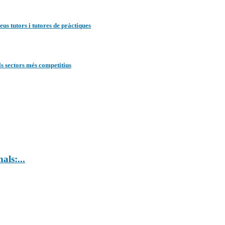
eus tutors i tutores de pràctiques
ls sectors més competitius
als:...