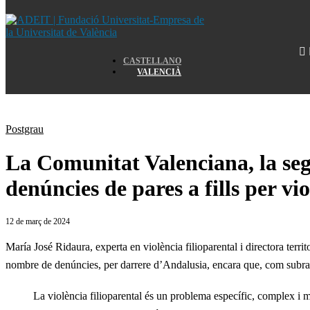
Home
CASTELLANO
VALENCIÀ
Home
Postgrau
La Comunitat Valenciana, la se
denúncies de pares a fills per vi
12 de març de 2024
María José Ridaura, experta en violència filioparental i directora ter
nombre de denúncies, per darrere d’Andalusia, encara que, com subrat
La violència filioparental és un problema específic, complex i m