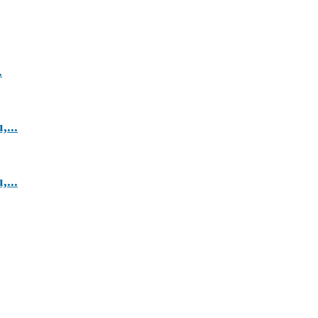
.
,...
,...