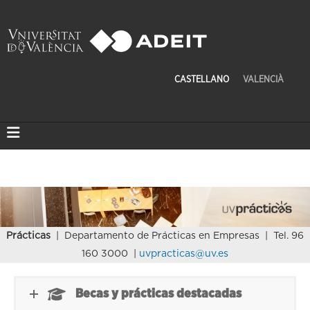
CASTELLANO
VALENCIÀ
Prácticas
| Departamento de Prácticas en Empresas | Tel. 96
160 3000 |
uvpracticas@uv.es
Becas y prácticas destacadas