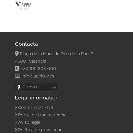
Contacta
Plaça de la Mare de Déu de la Pau, 3
46001 València
+34 961 603 000
info@adeituv.es
On estem
Legal information
Conformitat ENS
Portal de transparencia
Aviso legal
Política de privacidad