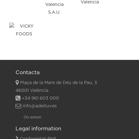
Contacta
Plaça de la Mare de Déu de la Pau, 3
46001 València
+34 961 603 000
info@adeituv.es
On estem
Legal information