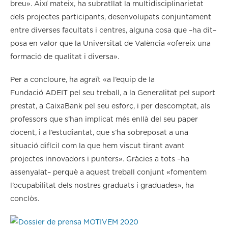
breu». Així mateix, ha subratllat la multidisciplinarietat
dels projectes participants, desenvolupats conjuntament
entre diverses facultats i centres, alguna cosa que –ha dit–
posa en valor que la Universitat de València «ofereix una
formació de qualitat i diversa».
Per a concloure, ha agraït «a l’equip de la
Fundació ADEIT pel seu treball, a la Generalitat pel suport
prestat, a CaixaBank pel seu esforç, i per descomptat, als
professors que s’han implicat més enllà del seu paper
docent, i a l’estudiantat, que s’ha sobreposat a una
situació difícil com la que hem viscut tirant avant
projectes innovadors i punters». Gràcies a tots –ha
assenyalat– perquè a aquest treball conjunt «fomentem
l’ocupabilitat dels nostres graduats i graduades», ha
conclòs.