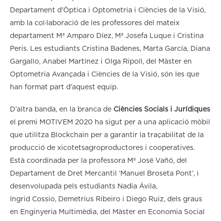
Departament d’Òptica i Optometria i Ciències de la Visió,
amb la col·laboració de les professores del mateix
departament Mª Amparo Díez, Mª Josefa Luque i Cristina
Peris. Les estudiants Cristina Badenes, Marta García, Diana
Gargallo, Anabel Martínez i Olga Ripoll, del Màster en
Optometria Avançada i Ciències de la Visió, són les que
han format part d’aquest equip.
D’altra banda, en la branca de
Ciències Socials i Jurídiques
el premi MOTIVEM 2020 ha sigut per a una aplicació mòbil
que utilitza Blockchain per a garantir la traçabilitat de la
producció de xicotetsagroproductores i cooperatives.
Està coordinada per la professora Mª José Vañó, del
Departament de Dret Mercantil ‘Manuel Broseta Pont’, i
desenvolupada pels estudiants Nadia Ávila,
Ingrid Cossio, Demetrius Ribeiro i Diego Ruiz, dels graus
en Enginyeria Multimèdia, del Màster en Economia Social