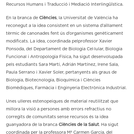
Recursos Humans i Traducció i Mediació Interlingüïstica.
En la branca de
Ciències
, la Universitat de València ha
reconegut a la idea consistent en un sistema d’aïllament
tèrmic de canonades fent ús d’organismes genèticament
modificats. La idea, coordinada pelprofessor Xavier
Ponsoda, del Departament de Biologia Cel·lular, Biologia
Funcional i Antropologia Física, ha sigut desenvolupada
pels estudiants Sara Martí, Adrián Martínez, Irene Sala,
Paula Serrano i Xavier Soler, pertanyents als graus de
Biologia, Biotecnologia, Bioquímica i Ciències
Biomèdiques, Farmàcia i Enginyeria Electrònica Industrial.
Unes ulleres estenopeiques de material reutilitzat que
millora la visió a persones amb errors refractius no
corregits de comunitats sense recursos és la idea
guanyadora de la branca
Ciències de la Salut
. Ha sigut
coordinada per la professora Mª Carmen García, del