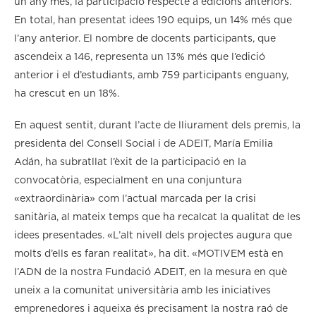
un any més, la participació respecte a edicions anteriors.
En total, han presentat idees 190 equips, un 14% més que
l’any anterior. El nombre de docents participants, que
ascendeix a 146, representa un 13% més que l’edició
anterior i el d’estudiants, amb 759 participants enguany,
ha crescut en un 18%.
En aquest sentit, durant l’acte de lliurament dels premis, la
presidenta del Consell Social i de ADEIT, María Emilia
Adán, ha subratllat l’èxit de la participació en la
convocatòria, especialment en una conjuntura
«extraordinària» com l’actual marcada per la crisi
sanitària, al mateix temps que ha recalcat la qualitat de les
idees presentades. «L’alt nivell dels projectes augura que
molts d’ells es faran realitat», ha dit. «MOTIVEM està en
l’ADN de la nostra Fundació ADEIT, en la mesura en què
uneix a la comunitat universitària amb les iniciatives
emprenedores i aqueixa és precisament la nostra raó de