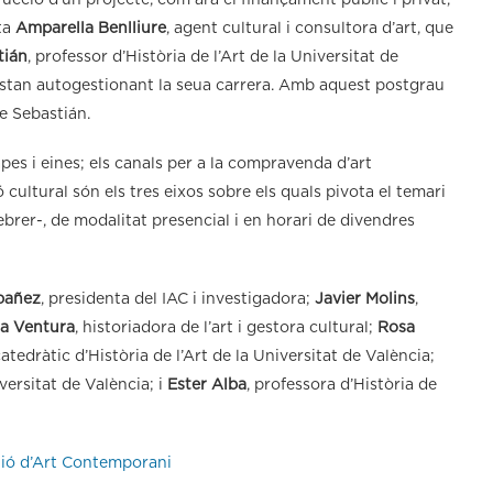
cció d’un projecte, com ara el finançament públic i privat,
nta
Amparella Benlliure
, agent cultural i consultora d’art, que
tián
, professor d’Història de l’Art de la Universitat de
e estan autogestionant la seua carrera. Amb aquest postgrau
ge Sebastián.
pes i eines; els canals per a la compravenda d’art
 cultural són els tres eixos sobre els quals pivota el temari
ebrer-, de modalitat presencial i en horari de divendres
Ibañez
, presidenta del IAC i investigadora;
Javier Molins
,
ia Ventura
, historiadora de l’art i gestora cultural;
Rosa
catedràtic d’Història de l’Art de la Universitat de València;
versitat de València; i
Ester Alba
, professora d’Història de
stió d’Art Contemporani