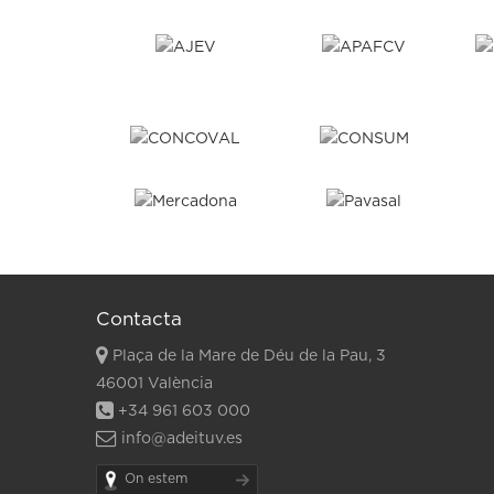
Contacta
Plaça de la Mare de Déu de la Pau, 3
46001 València
+34 961 603 000
info@adeituv.es
On estem