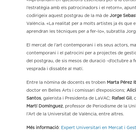
«Aprofundim en qüestions essencials per a la constru
l’estratègia amb els patrocinadors i el retorn», apu
codirigeix aquest postgrau de la mà de
Jorge Sebas
València. «La realitat per a molts artistes ja és qu
aprendran les tècniques per a fer-lo», subratlla Jor
El mercat de l’art contemporani i els seus actors, ma
contemporani i el patrocini per a projectes de gestió
del postgrau, de sis mesos de duració -d’octubre a f
vesprada i dissabte al matí.
Entre la nòmina de docents es troben
Marta Pérez 
doctor en Belles Arts i comissari d’exposicions;
Alic
Santos
, galerista i Presidenta de LaVAC;
Rafael Gil
, 
Martí Domínguez
, professor de Periodisme de la Uni
l’Art de la Universitat de València, entre altres.
Més informació
:
Expert Universitari en Mercat i Ge