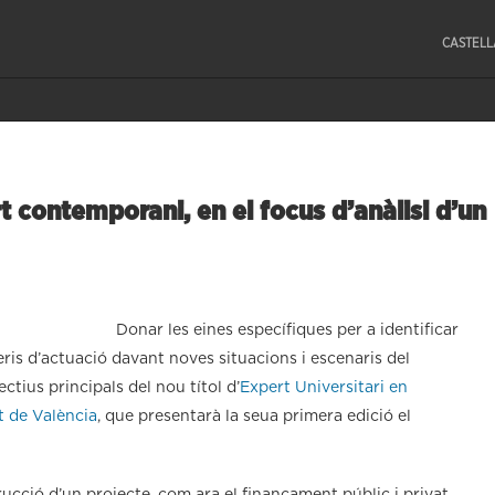
CASTEL
t contemporani, en el focus d’anàlisi d’un
Donar les eines específiques per a identificar
eris d’actuació davant noves situacions i escenaris del
tius principals del nou títol d’
Expert Universitari en
t de València
, que presentarà la seua primera edició el