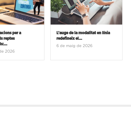
 la modalitat en línia
Rodrigo Sorogoyen participa en
 el...
un curs de la...
ig de 2026
30 de març de 2026