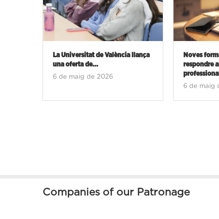
a llança
Noves formacions per a
L’auge de
respondre als reptes
redefineix
professionals:...
6 de ma
6 de maig de 2026
Companies of our Patronage