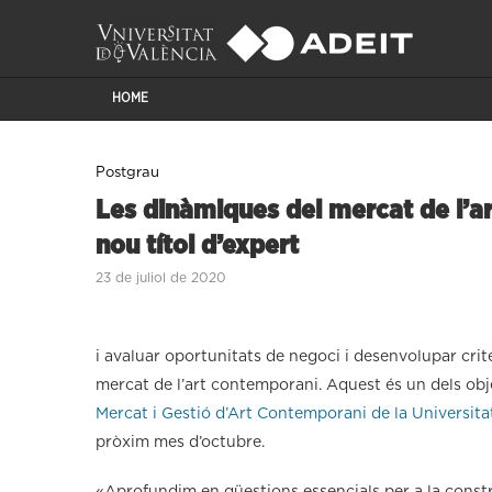
HOME
Postgrau
Les dinàmiques del mercat de l’ar
nou títol d’expert
23 de juliol de 2020
i avaluar oportunitats de negoci i desenvolupar crit
mercat de l’art contemporani. Aquest és un dels objec
Mercat i Gestió d’Art Contemporani de la Universita
pròxim mes d’octubre.