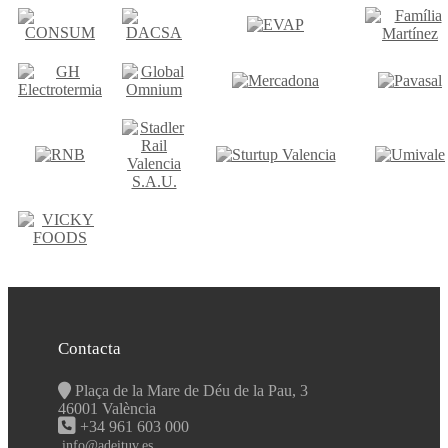
Contacta
Plaça de la Mare de Déu de la Pau, 3
46001 València
+34 961 603 000
info@adeituv.es