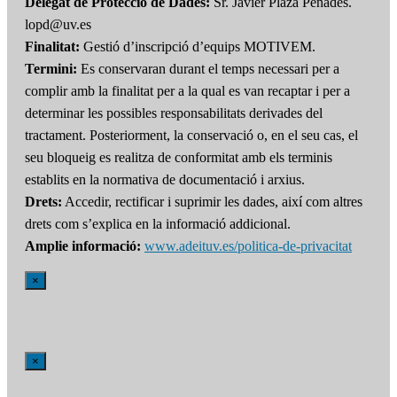
Delegat de Protecció de Dades:
Sr. Javier Plaza Penadés.
lopd@uv.es
Finalitat:
Gestió d’inscripció d’equips MOTIVEM.
Termini:
Es conservaran durant el temps necessari per a
complir amb la finalitat per a la qual es van recaptar i per a
determinar les possibles responsabilitats derivades del
tractament. Posteriorment, la conservació o, en el seu cas, el
seu bloqueig es realitza de conformitat amb els terminis
establits en la normativa de documentació i arxius.
Drets:
Accedir, rectificar i suprimir les dades, així com altres
drets com s’explica en la informació addicional.
Amplie informació:
www.adeituv.es/politica-de-privacitat
×
×