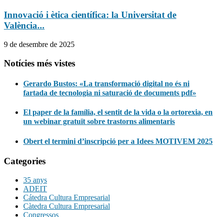
Innovació i ètica científica: la Universitat de
València...
9 de desembre de 2025
Notícies més vistes
Gerardo Bustos: «La transformació digital no és ni
fartada de tecnologia ni saturació de documents pdf»
El paper de la família, el sentit de la vida o la ortorexia, en
un webinar gratuït sobre trastorns alimentaris
Obert el termini d’inscripció per a Idees MOTIVEM 2025
Categories
35 anys
ADEIT
Cátedra Cultura Empresarial
Càtedra Cultura Empresarial
Congressos