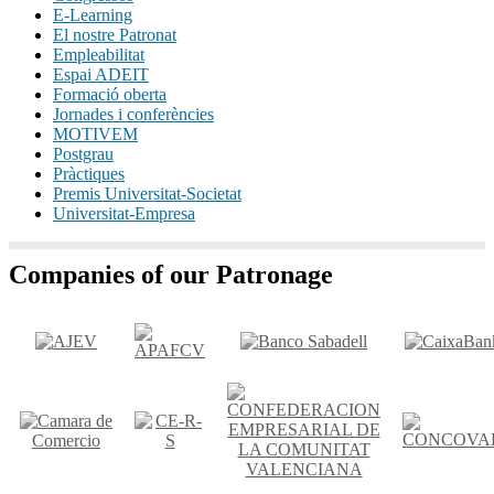
E-Learning
El nostre Patronat
Empleabilitat
Espai ADEIT
Formació oberta
Jornades i conferències
MOTIVEM
Postgrau
Pràctiques
Premis Universitat-Societat
Universitat-Empresa
Companies of our Patronage