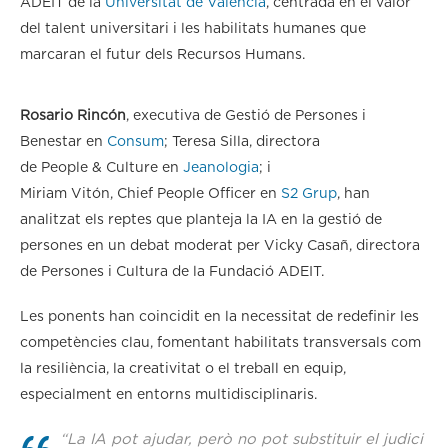
ADEIT de la
Universitat de València
, centrada en el valor
del talent universitari i les habilitats humanes que
marcaran el futur dels Recursos Humans.
Rosario Rincón
, executiva de Gestió de Persones i
Benestar en
Consum
; Teresa Silla, directora
de People & Culture en
Jeanologia
; i
Miriam Vitón, Chief People Officer en
S2 Grup
, han
analitzat els reptes que planteja la IA en la gestió de
persones en un debat moderat per Vicky Casañ, directora
de Persones i Cultura de la Fundació ADEIT.
Les ponents han coincidit en la necessitat de redefinir les
competències clau, fomentant habilitats transversals com
la resiliència, la creativitat o el treball en equip,
especialment en entorns multidisciplinaris.
“La IA pot ajudar, però no pot substituir el judici