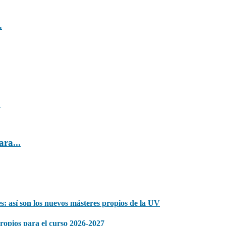
.
.
ra...
s: así son los nuevos másteres propios de la UV
propios para el curso 2026-2027