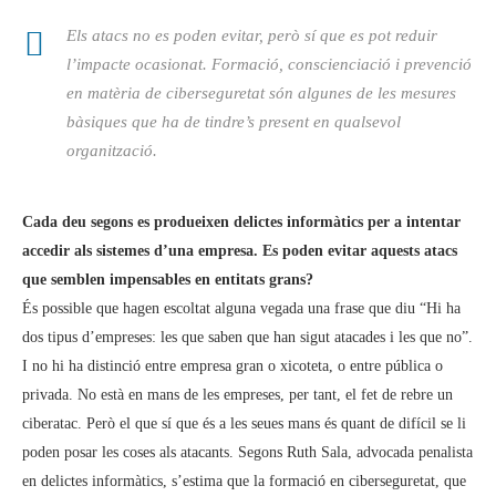
Els atacs no es poden evitar, però sí que es pot reduir
l’impacte ocasionat. Formació, conscienciació i prevenció
en matèria de ciberseguretat són algunes de les mesures
bàsiques que ha de tindre’s present en qualsevol
organització.
Cada deu segons es produeixen delictes informàtics per a intentar
accedir als sistemes d’una empresa. Es poden evitar aquests atacs
que semblen impensables en entitats grans?
És possible que hagen escoltat alguna vegada una frase que diu “Hi ha
dos tipus d’empreses: les que saben que han sigut atacades i les que no”.
I no hi ha distinció entre empresa gran o xicoteta, o entre pública o
privada. No està en mans de les empreses, per tant, el fet de rebre un
ciberatac. Però el que sí que és a les seues mans és quant de difícil se li
poden posar les coses als atacants. Segons Ruth Sala, advocada penalista
en delictes informàtics, s’estima que la formació en ciberseguretat, que