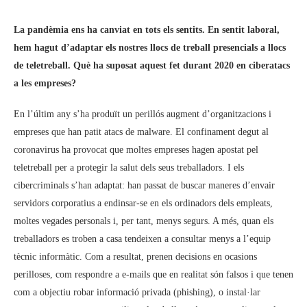
La pandèmia ens ha canviat en tots els sentits. En sentit laboral,
hem hagut d’adaptar els nostres llocs de treball presencials a llocs
de teletreball. Què ha suposat aquest fet durant 2020 en ciberatacs
a les empreses?
En l’últim any s’ha produït un perillós augment d’organitzacions i
empreses que han patit atacs de malware. El confinament degut al
coronavirus ha provocat que moltes empreses hagen apostat pel
teletreball per a protegir la salut dels seus treballadors. I els
cibercriminals s’han adaptat: han passat de buscar maneres d’envair
servidors corporatius a endinsar-se en els ordinadors dels empleats,
moltes vegades personals i, per tant, menys segurs. A més, quan els
treballadors es troben a casa tendeixen a consultar menys a l’equip
tècnic informàtic. Com a resultat, prenen decisions en ocasions
perilloses, com respondre a e-mails que en realitat són falsos i que tenen
com a objectiu robar informació privada (phishing), o instal·lar