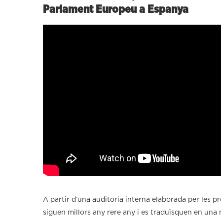
Parlament Europeu a Espanya
A partir d’una auditoria interna elaborada per les pr
siguen millors any rere any i es traduïsquen en una