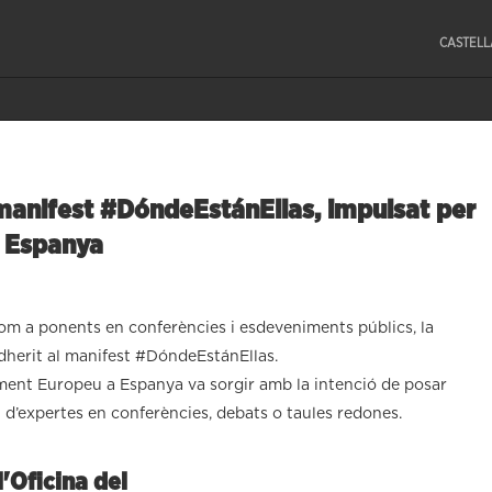
CASTEL
manifest #DóndeEstánEllas, impulsat per
a Espanya
com a ponents en conferències i esdeveniments públics, la
dherit al manifest #DóndeEstánEllas.
lament Europeu a Espanya va sorgir amb la intenció de posar
 d’expertes en conferències, debats o taules redones.
'Oficina del