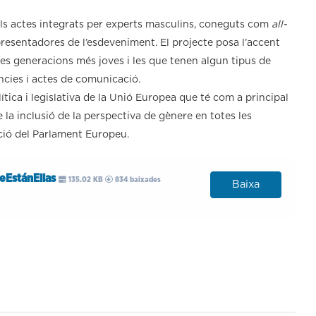
els actes integrats per experts masculins, coneguts com
all-
 presentadores de l’esdeveniment. El projecte posa l’accent
les generacions més joves i les que tenen algun tipus de
ències i actes de comunicació.
tica i legislativa de la Unió Europea que té com a principal
 la inclusió de la perspectiva de gènere en totes les
ació del Parlament Europeu.
eEstánEllas
135.02 KB
834 baixades
Baixa