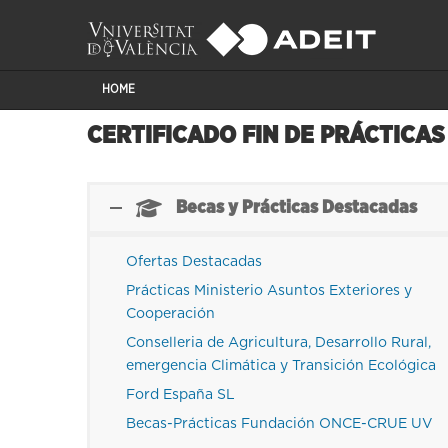
HOME
CERTIFICADO FIN DE PRÁCTICAS
Becas y Prácticas Destacadas
Ofertas Destacadas
Prácticas Ministerio Asuntos Exteriores y
Cooperación
Conselleria de Agricultura, Desarrollo Rural,
emergencia Climática y Transición Ecológica
Ford España SL
Becas-Prácticas Fundación ONCE-CRUE UV