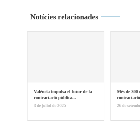
Notícies relacionades
en la
València impulsa el futur de la
Més de 300 e
contractació pública...
contractació
3 de juliol de 2025
26 de setemb