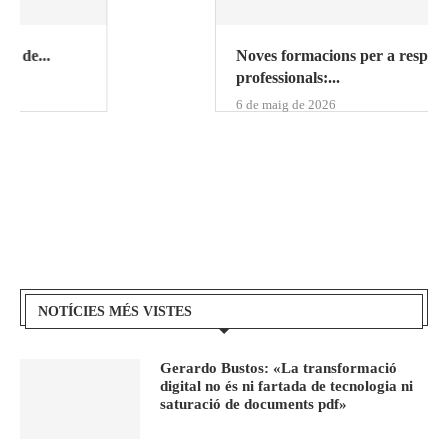
..
Noves formacions per a respondre als repte
professionals:...
6 de maig de 2026
NOTÍCIES MÉS VISTES
Gerardo Bustos: «La transformació
digital no és ni fartada de tecnologia ni
saturació de documents pdf»