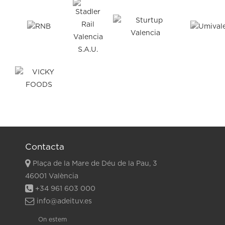
Contacta
Plaça de la Mare de Déu de la Pau, 3
46001 València
+34 961 603 000
info@adeituv.es
On estem