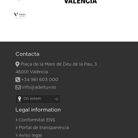
Contacta
Plaça de la Mare de Déu de la Pau, 3
46001 València
+34 961 603 000
info@adeituv.es
On estem
Legal information
Conformitat ENS
Portal de transparencia
Aviso legal