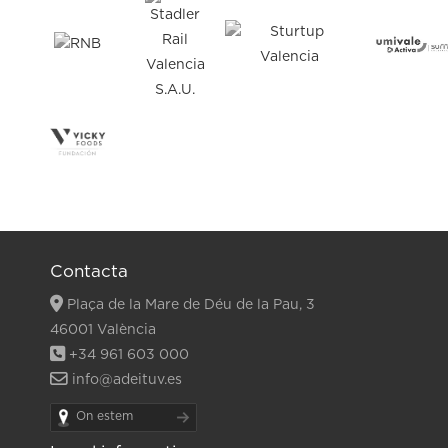
Contacta
Plaça de la Mare de Déu de la Pau, 3
46001 València
+34 961 603 000
info@adeituv.es
On estem