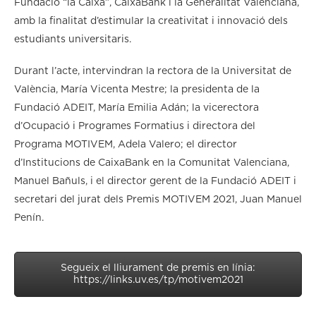
Fundació “la Caixa”, CaixaBank i la Generalitat Valenciana,
amb la finalitat d’estimular la creativitat i innovació dels
estudiants universitaris.
Durant l’acte, intervindran la rectora de la Universitat de
València, María Vicenta Mestre; la presidenta de la
Fundació ADEIT, María Emilia Adán; la vicerectora
d’Ocupació i Programes Formatius i directora del
Programa MOTIVEM, Adela Valero; el director
d’Institucions de CaixaBank en la Comunitat Valenciana,
Manuel Bañuls, i el director gerent de la Fundació ADEIT i
secretari del jurat dels Premis MOTIVEM 2021, Juan Manuel
Penín.
Segueix el lliurament de premis en línia:
https://links.uv.es/tp/motivem2021