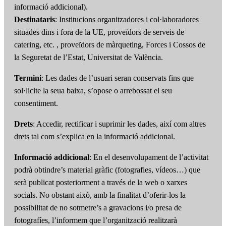
informació addicional).
Destinataris
: Institucions organitzadores i col·laboradores
situades dins i fora de la UE, proveïdors de serveis de
catering, etc. , proveïdors de màrqueting, Forces i Cossos de
la Seguretat de l’Estat, Universitat de València.
Termini
: Les dades de l’usuari seran conservats fins que
sol·licite la seua baixa, s’opose o arrebossat el seu
consentiment.
Drets
: Accedir, rectificar i suprimir les dades, així com altres
drets tal com s’explica en la informació addicional.
Informació addicional
: En el desenvolupament de l’activitat
podrà obtindre’s material gràfic (fotografies, vídeos…) que
serà publicat posteriorment a través de la web o xarxes
socials. No obstant això, amb la finalitat d’oferir-los la
possibilitat de no sotmetre’s a gravacions i/o presa de
fotografíes, l’informem que l’organització realitzarà