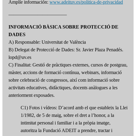
Amplíe información:
www.adeituv.es/politica-de-privacidad
————————————
INFORMACIÓ BÀSICA SOBRE PROTECCIÓ DE
DADES
A) Responsable: Universitat de València
B) Delegat de Protecció de Dades: Sr. Javier Plaza Penadés.
lopd@uv.es
C) Finalitat: Gestió de pràctiques externes, cursos de postgrau,
màster, accions de formació contínua, webinars, informació
sobre celebració de congressos, així com informació sobre
activitats educatives, didàctiques, docents anàlogues a les
anteriorment exposades.
C1) Fotos i vídeos: D’acord amb el que estableix la Llei
1/1982, de 5 de maig, sobre el dret a l’honor, a la
intimitat personal i familiar i a la pròpia imatge,
autoritza la Fundació ADEIT a prendre, tractar i