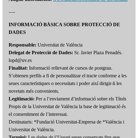
—-
INFORMACIÓ BÀSICA SOBRE PROTECCIÓ DE
DADES
Responsable:
Universitat de València
Delegat de Protecció de Dades:
Sr. Javier Plaza Penadés.
lopd@uv.es
Finalitat:
Informació rellevant de cursos de postgrau.
S’obtenen perfils a fi de personalitzar el tracte conforme a les
seues característiques o necessitats i poder així dirigir-li les
novetats més convenients.
Legitimació:
Per a l’enviament d’informació sobre els Títols
Propis de la Universitat de València la base de legitimació és
el consentiment de l’interessat.
Destinataris: *Fundació Universitat-Empresa de *Valéncia i
Universitat de València.
Termini:
Les dades de l’Usuari seran conservats fins que