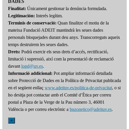
DADES
Finalitat:
Únicament gestionar la denúncia formulada.
Legitimación:
Interés legítim.
Terminis de conservació:
Quan finalitze el motiu de la
mateixa Fundació ADEIT mantindrà les seues dades
personals bloquejades durant deu anys. Transcorreguts aqueix
temps destruirem les seues dades.
Drets:
Podrà exercir els seus drets d’accés, rectificació,
limitació i supressió, així com la presentació de reclamació
davant
lopd@uv.es
.
Informació addicional:
Pot ampliar informació detallada
sobre Protecció de Dades en la Política de Privacitat publicada
en el següent enllaç
www.adeituv.es/politica-de-privacitat
, o si
ho desitja pot contactar amb el Comité d’Ètica per correu
postal a Plaza de la Verge de la Pau número 3, 46001
València o per correu electrònic a
buzonetico@adeituv.es
.
×