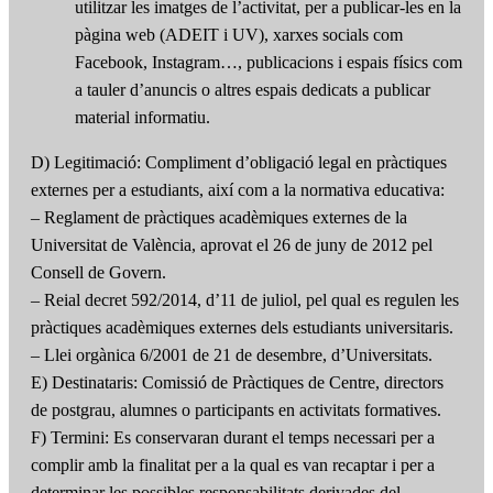
utilitzar les imatges de l’activitat, per a publicar-les en la
pàgina web (ADEIT i UV), xarxes socials com
Facebook, Instagram…, publicacions i espais físics com
a tauler d’anuncis o altres espais dedicats a publicar
material informatiu.
D) Legitimació: Compliment d’obligació legal en pràctiques
externes per a estudiants, així com a la normativa educativa:
– Reglament de pràctiques acadèmiques externes de la
Universitat de València, aprovat el 26 de juny de 2012 pel
Consell de Govern.
– Reial decret 592/2014, d’11 de juliol, pel qual es regulen les
pràctiques acadèmiques externes dels estudiants universitaris.
– Llei orgànica 6/2001 de 21 de desembre, d’Universitats.
E) Destinataris: Comissió de Pràctiques de Centre, directors
de postgrau, alumnes o participants en activitats formatives.
F) Termini: Es conservaran durant el temps necessari per a
complir amb la finalitat per a la qual es van recaptar i per a
determinar les possibles responsabilitats derivades del