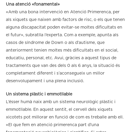
Una atenció «fonamental»
«Amb una bona intervenció en Atenció Primerenca, per
als xiquets que naixen amb factors de risc, o els que tenen
alguna discapacitat poden evitar-se moltes dificultats en
el futur», subratlla l’experta. Com a exemple, apunta als
casos de síndrome de Down o als d’autisme, que
anteriorment tenien moltes més dificultats en el social,
educatiu, personal, etc. Avui, gràcies a aquest tipus de
tractaments que van des dels 0 als 6 anys, la situació és
completament diferent i s’aconsegueix un millor
desenvolupament i una plena inclusió.
Un sistema plàstic i emmotllable
L’ésser humà naix amb un sistema neurològic plàstic i
emmotllable. En aquest sentit, el cervell dels xiquets
xicotets pot millorar en funció de com es treballe amb ell.
«El que fem en atenció primerenca part d’una