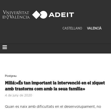
CASTELLANO
VALENCIÀ
Postgrau
Millá:«És tan important la intervenció en el xiquet
amb trastorns com amb la seua família»
4 de juny de 2020
Quan es naix amb dificultats en el desenvolupament, no