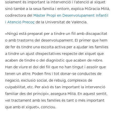
solament és important la intervenció i l’atenció al xiquet
sinó també a la seua família i entorn, explica M.Gracia Millá,
codirectora del
Màster Propi en Desenvolupament Infantil
i Atenció Precoç
de la Universitat de València.
«Ningú està preparat per a tindre un fill amb discapacitat
o amb trastorns del desenvolupament. El primer que hem
de fer és tindre una escolta activa per a ajudar les famílies
a tindre un ajust d’expectatives respecte del xiquet que
acaben de tindre o del diagnòstic que acaben de rebre.
Han de viure el dol del fill que no han tingut i assolir que
tenen un altre. Poden fins i tot donar-se conductes de
negació, exclusió social, de rebuig, complexos de
culpabilitat, etc. Per això és tan important la intervenció
familiar des del principi», assegura Millá. En aquest sentit,
«el tractament amb les famílies és tant o més important
que amb el xiquet», conclou.