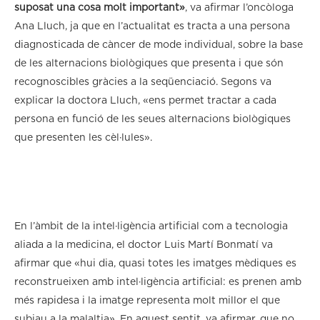
suposat una cosa molt important»
, va afirmar l’oncòloga
Ana Lluch, ja que en l’actualitat es tracta a una persona
diagnosticada de càncer de mode individual, sobre la base
de les alternacions biològiques que presenta i que són
recognoscibles gràcies a la seqüenciació. Segons va
explicar la doctora Lluch, «ens permet tractar a cada
persona en funció de les seues alternacions biològiques
que presenten les cèl·lules».
En l’àmbit de la intel·ligència artificial com a tecnologia
aliada a la medicina, el doctor Luis Martí Bonmatí va
afirmar que «hui dia, quasi totes les imatges mèdiques es
reconstrueixen amb intel·ligència artificial: es prenen amb
més rapidesa i la imatge representa molt millor el que
subjau a la malaltia». En aquest sentit, va afirmar, que no