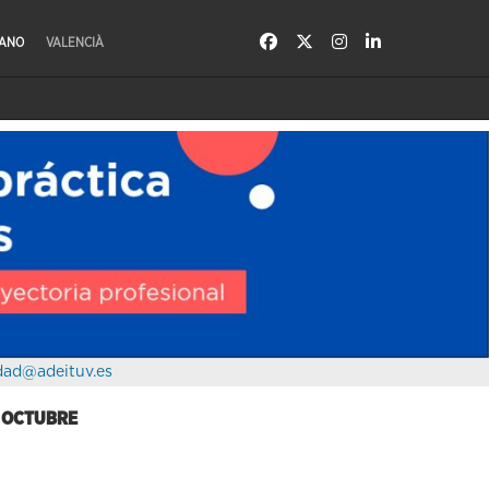
LANO
VALENCIÀ
dad@adeituv.es
E OCTUBRE