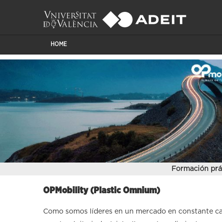
HOME
Formación prá
OPMobility (Plastic Omnium)
Como somos líderes en un mercado en constante c