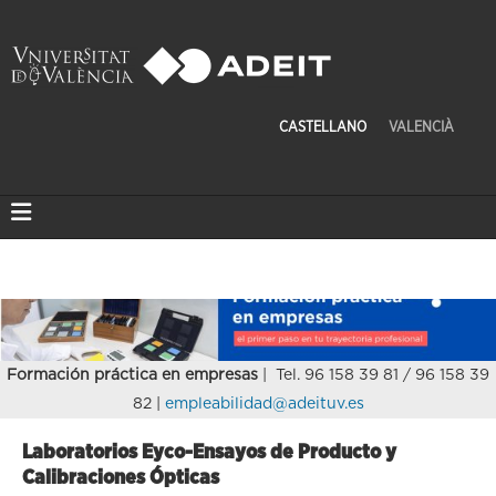
CASTELLANO
VALENCIÀ
Formación práctica en empresas
| Tel. 96 158 39 81 / 96 158 39
82 |
empleabilidad@adeituv.es
Laboratorios Eyco-Ensayos de Producto y
Calibraciones Ópticas