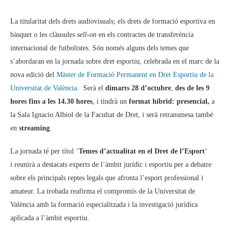
La titularitat dels drets audiovisuals; els drets de formació esportiva en
bàsquet o les clàusules
sell-on
en els contractes de transferència
internacional de futbolistes. Són només alguns dels temes que
s’abordaran en la jornada sobre dret esportiu, celebrada en el marc de la
nova edició del
Màster de Formació Permanent en Dret Esportiu de la
Universitat de València
. Serà el
dimarts 28 d’octubre
,
des de les 9
hores fins a les 14.30 hores
, i tindrà un
format híbrid: presencial,
a
la Sala Ignacio Albiol de la Facultat de Dret, i serà retransmesa també
en
streaming
.
La jornada té per títol ‘
Temes d’actualitat en el Dret de l’Esport
‘
i reunirà a destacats experts de l’àmbit jurídic i esportiu per a debatre
sobre els principals reptes legals que afronta l’esport professional i
amateur. La trobada reafirma el compromís de la Universitat de
València amb la formació especialitzada i la investigació jurídica
aplicada a l’àmbit esportiu.