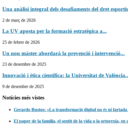
Una anàlisi integral dels desafiaments del dret esportiu
2 de març de 2026
La UV aposta per la formació estratègica a...
25 de febrer de 2026
Un nou màster abordarà la prevenció i intervenció...
23 de desembre de 2025
Innovació i ètica científica: la Universitat de València..
9 de desembre de 2025
Notícies més vistes
Gerardo Bustos: «La transformació digital no és ni fartada
El paper de la família, el sentit de la vida o la ortorexia, e