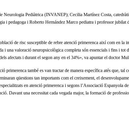
 de Neurologia Pediàtrica (INVANEP); Cecilia Martínez Costa, catedràtic
gia i pedagoga i Roberto Hernández Marco pediatra i professor jubilat d
 població de risc susceptible de rebre atenció primerenca així com en la 
a i una valoració neuropsicològica completa són essencials i fins i tot 
dels afectats i durant el segon any en el 34%», va apuntar el doctor Mul
ció primerenca també es van tractar de manera específica atés que, tal c
minaran qüestions tan importants com el creixement, el desenvolupament i
ecialitzats en atenció primerenca i segons l’Associació Espanyola de P
nció. Davant una necessitat cada vegada major, la formació de professiona