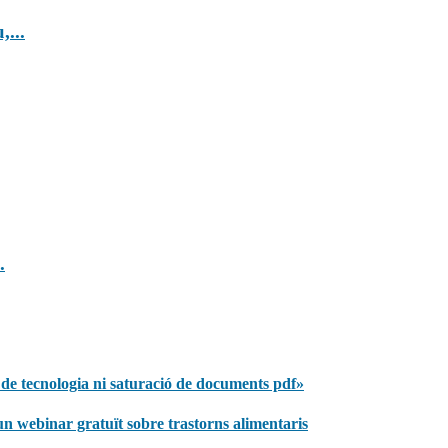
,...
.
 de tecnologia ni saturació de documents pdf»
n un webinar gratuït sobre trastorns alimentaris