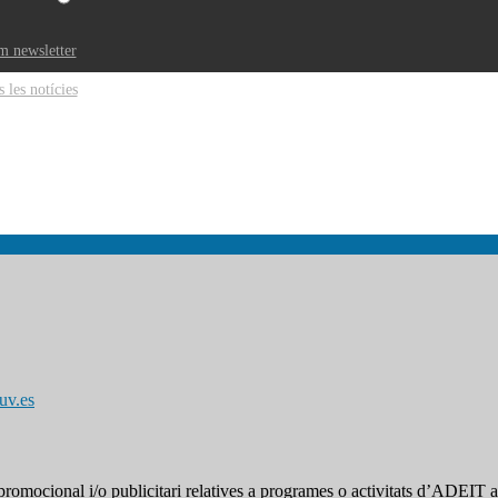
m newsletter
s les notícies
uv.es
omocional i/o publicitari relatives a programes o activitats d’ADEIT a t