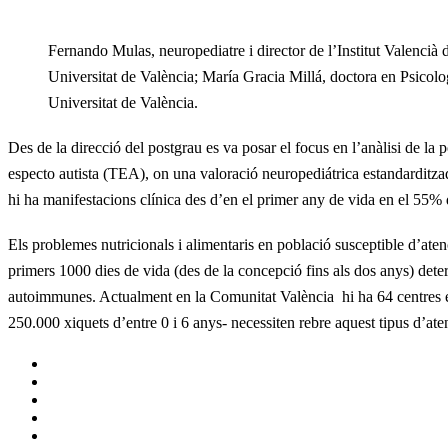
Fernando Mulas, neuropediatre i director de l’Institut Valencià
Universitat de València; María Gracia Millá, doctora en Psicolo
Universitat de València.
Des de la direcció del postgrau es va posar el focus en l’anàlisi de la
especto autista (TEA), on una valoració neuropediátrica estandarditzad
hi ha manifestacions clínica des d’en el primer any de vida en el 55% 
Els problemes nutricionals i alimentaris en població susceptible d’aten
primers 1000 dies de vida (des de la concepció fins als dos anys) deter
autoimmunes. Actualment en la Comunitat València hi ha 64 centres esp
250.000 xiquets d’entre 0 i 6 anys- necessiten rebre aquest tipus d’ate