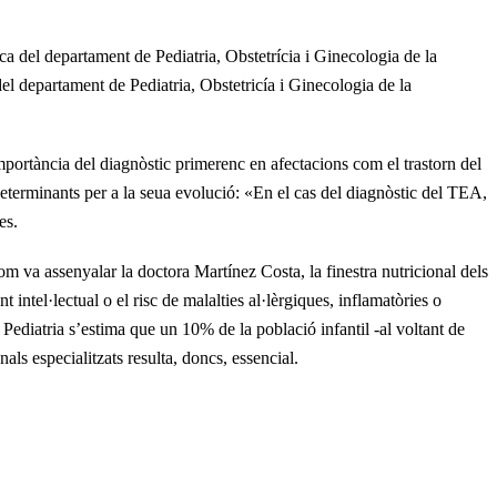
a del departament de Pediatria, Obstetrícia i Ginecologia de la
el departament de Pediatria, Obstetricía i Ginecologia de la
importància del diagnòstic primerenc en afectacions com el trastorn del
determinants per a la seua evolució: «En el cas del diagnòstic del TEA,
es.
om va assenyalar la doctora Martínez Costa, la finestra nutricional dels
ntel·lectual o el risc de malalties al·lèrgiques, inflamatòries o
ediatria s’estima que un 10% de la població infantil -al voltant de
ls especialitzats resulta, doncs, essencial.