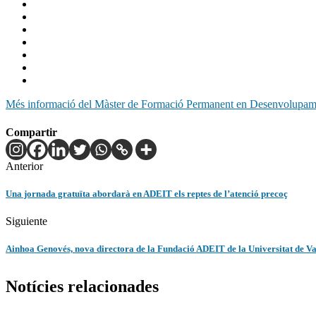
Més informació del Màster de Formació Permanent en Desenvolupamen
Compartir
Anterior
Una jornada gratuïta abordarà en ADEIT els reptes de l’atenció precoç
Siguiente
Ainhoa Genovés, nova directora de la Fundació ADEIT de la Universitat de Va
Notícies relacionades