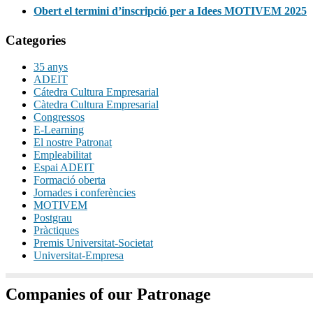
Obert el termini d’inscripció per a Idees MOTIVEM 2025
Categories
35 anys
ADEIT
Cátedra Cultura Empresarial
Càtedra Cultura Empresarial
Congressos
E-Learning
El nostre Patronat
Empleabilitat
Espai ADEIT
Formació oberta
Jornades i conferències
MOTIVEM
Postgrau
Pràctiques
Premis Universitat-Societat
Universitat-Empresa
Companies of our Patronage