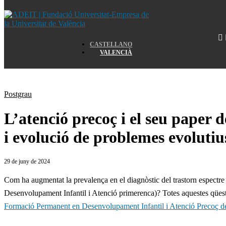
Home
CASTELLANO
VALENCIÀ
Home
Postgrau
L’atenció precoç i el seu paper 
i evolució de problemes evoluti
29 de juny de 2024
Com ha augmentat la prevalença en el diagnòstic del trastorn espectre
Desenvolupament Infantil i Atenció primerenca)? Totes aquestes qüesti
Formació Permanent en Desenvolupament Infantil i Atenció Precoç de 