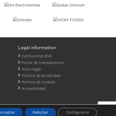
Legal information
Conformitat ENS
Portal de transparencia
Aviso legal
Política de privacidad
Política de cookies
Accesibilidad
INKEDIN
Acceptar
Rebutjar
Configuració