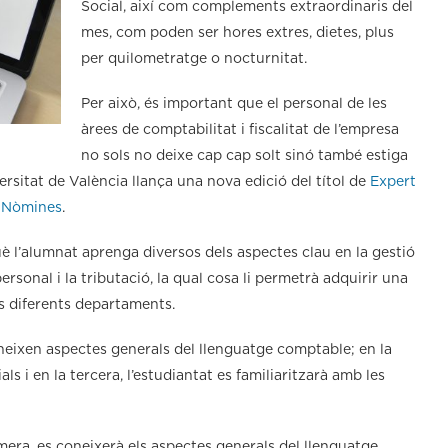
Social, així com complements extraordinaris del
mes, com poden ser hores extres, dietes, plus
per quilometratge o nocturnitat.
Per això, és important que el personal de les
àrees de comptabilitat i fiscalitat de l’empresa
no sols no deixe cap cap solt sinó també estiga
ersitat de València llança una nova edició del títol de
Expert
e Nòmines
.
è l’alumnat aprenga diversos dels aspectes clau en la gestió
ersonal i la tributació, la qual cosa li permetrà adquirir una
ls diferents departaments.
coneixen aspectes generals del llenguatge comptable; en la
s i en la tercera, l’estudiantat es familiaritzarà amb les
primera, es coneixerà els aspectes generals del llenguatge