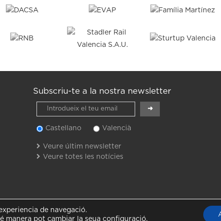
Subscriu-te a la nostra newsletter
Castellano
Valencià
Veure últim newsletter
Veure totes les notícies
a experiencia de navegació.
FACEBOOK
TWITTER
INSTAGRAM
L
é manera pot cambiar la seua configuració.