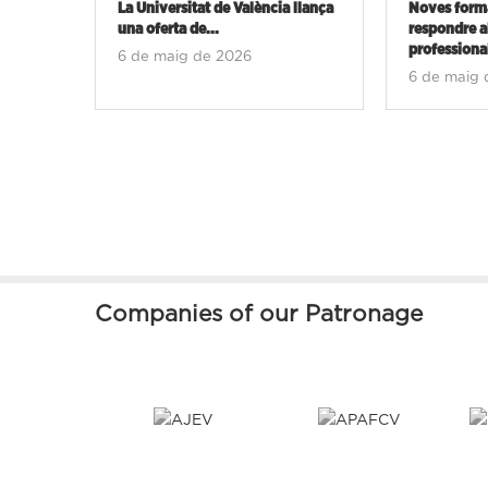
La Universitat de València llança
Noves forma
una oferta de...
respondre a
professional
6 de maig de 2026
6 de maig 
Companies of our Patronage