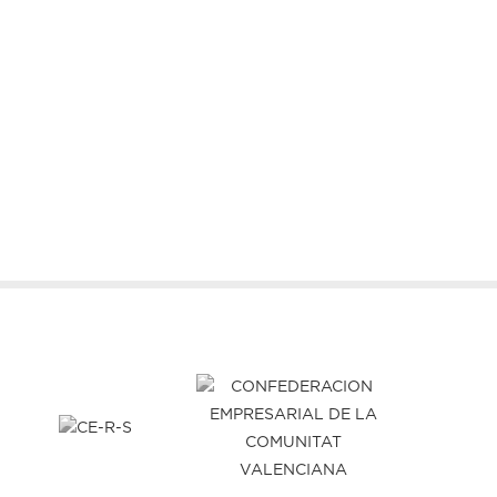
Rodrigo Sorogoyen participa en
Més lideratge femení: la dir
un curs de la...
de postgraus propis...
30 de març de 2026
4 de març de 2026