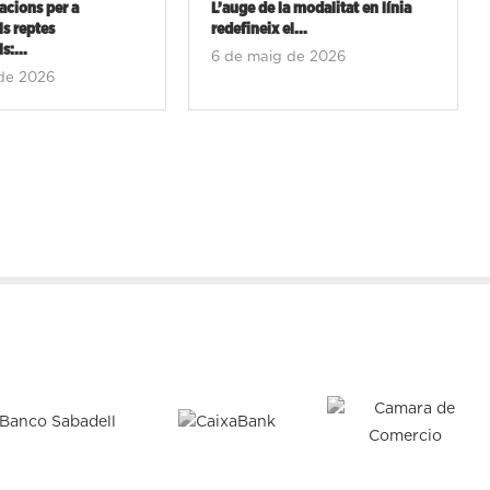
cions per a
L’auge de la modalitat en línia
ls reptes
redefineix el...
s:...
6 de maig de 2026
de 2026