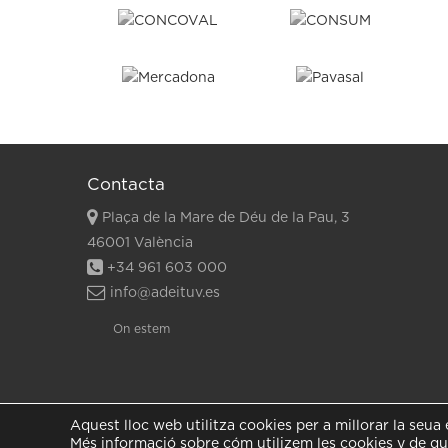
Contacta
Plaça de la Mare de Déu de la Pau, 3
46001 València
+34 961 603 000
info@adeituv.es
On estem
Aquest lloc web utilitza cookies per a millorar la seu
Més informació sobre cóm utilizem les cookies y de qu