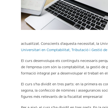
actualitzat. Conscients d’aquesta necessitat, la Univ
Universitari en Comptabilitat, Tributació i Gestió d
El curs desenvolupa els continguts necessaris perqu
de l’empresa com són la comptabilitat, la gestió de p
formació integral per a desenvolupar el treball en e
El curs s’ha dividit en tres parts: en la primera es 
segona, la confecció de nòmines i assegurances social
figures més rellevants de la fiscalitat empresarial
Per a això, el curs s’ha dividit en tres parts. En la 