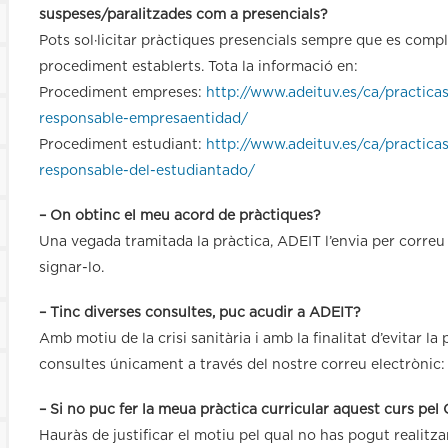
suspeses/paralitzades com a presencials?
Pots sol·licitar pràctiques presencials sempre que es compli
procediment establerts. Tota la informació en:
Procediment empreses:
http://www.adeituv.es/ca/practica
responsable-empresaentidad/
Procediment estudiant:
http://www.adeituv.es/ca/practica
responsable-del-estudiantado/
– On obtinc el meu acord de pràctiques?
Una vegada tramitada la pràctica, ADEIT l’envia per correu e
signar-lo.
– Tinc diverses consultes, puc acudir a ADEIT?
Amb motiu de la crisi sanitària i amb la finalitat d’evitar 
consultes únicament a través del nostre correu electrònic
– Si no puc fer la meua pràctica curricular aquest curs pel
Hauràs de justificar el motiu pel qual no has pogut realitza