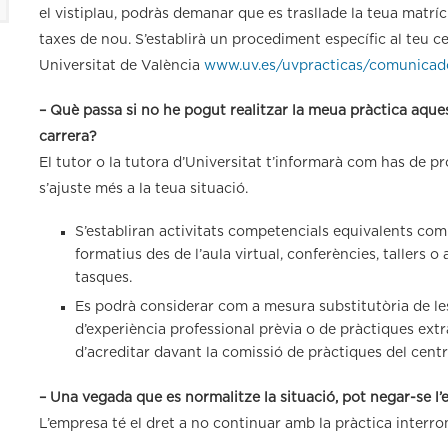
el vistiplau, podràs demanar que es trasllade la teua matrí
taxes de nou. S’establirà un procediment específic al teu ce
Universitat de València
www.uv.es/uvpracticas/comunicad
– Què passa si no he pogut realitzar la meua pràctica aques
carrera?
El tutor o la tutora d’Universitat t’informarà com has de p
s’ajuste més a la teua situació.
S’establiran activitats competencials equivalents com a
formatius des de l’aula virtual, conferències, tallers o
tasques.
Es podrà considerar com a mesura substitutòria de l
d’experiència professional prèvia o de pràctiques extr
d’acreditar davant la comissió de pràctiques del centr
– Una vegada que es normalitze la situació, pot negar-se l’
L’empresa té el dret a no continuar amb la pràctica inter