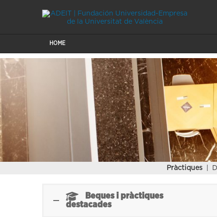
HOME
Pràctiques
| D
Beques i pràctiques
destacades