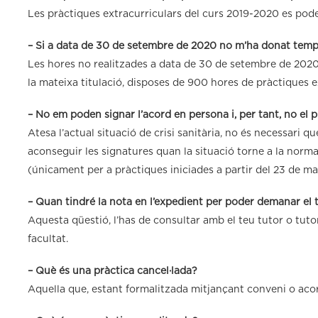
Les pràctiques extracurriculars del curs 2019-2020 es pod
– Si a data de 30 de setembre de 2020 no m’ha donat temps
Les hores no realitzades a data de 30 de setembre de 2020
la mateixa titulació, disposes de 900 hores de pràctiques e
– No em poden signar l’acord en persona i, per tant, no el p
Atesa l’actual situació de crisi sanitària, no és necessari que
aconseguir les signatures quan la situació torne a la normali
(únicament per a pràctiques iniciades a partir del 23 de mar
– Quan tindré la nota en l’expedient per poder demanar el t
Aquesta qüestió, l’has de consultar amb el teu tutor o tutor
facultat.
– Què és una pràctica cancel·lada?
Aquella que, estant formalitzada mitjançant conveni o acord