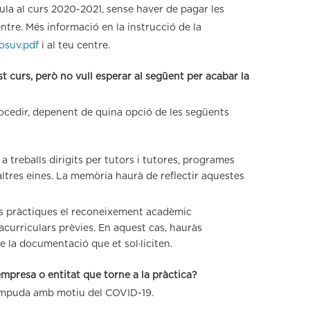
cula al curs 2020-2021, sense haver de pagar les
ntre. Més informació en la instrucció de la
osuv.pdf
i al teu centre.
t curs, però no vull esperar al següent per acabar la
rocedir, depenent de quina opció de les següents
 treballs dirigits per tutors i tutores, programes
 altres eines. La memòria haurà de reflectir aquestes
es pràctiques el reconeixement acadèmic
acurriculars prèvies. En aquest cas, hauràs
e la documentació que et sol·liciten.
empresa o entitat que torne a la pràctica?
rompuda amb motiu del COVID-19.