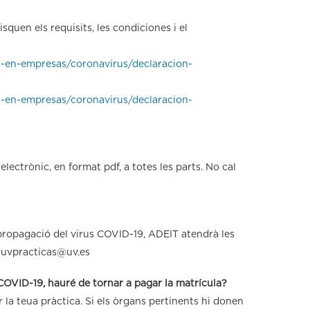
squen els requisits, les condiciones i el
s-en-empresas/coronavirus/declaracion-
s-en-empresas/coronavirus/declaracion-
lectrònic, en format pdf, a totes les parts. No cal
la propagació del virus COVID-19, ADEIT atendrà les
: uvpracticas@uv.es
 COVID-19, hauré de tornar a pagar la matrícula?
r la teua pràctica. Si els òrgans pertinents hi donen