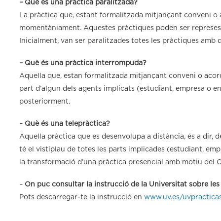
– Què és una pràctica paralitzada?
La pràctica que, estant formalitzada mitjançant conveni o a
momentàniament. Aquestes pràctiques poden ser represes 
Inicialment, van ser paralitzades totes les pràctiques amb 
– Què és una pràctica interrompuda?
Aquella que, estan formalitzada mitjançant conveni o acor
part d’algun dels agents implicats (estudiant, empresa o ent
posteriorment.
–
Què és una telepràctica?
Aquella pràctica que es desenvolupa a distància, és a dir, 
té el vistiplau de totes les parts implicades (estudiant, em
la transformació d’una pràctica presencial amb motiu del 
–
On puc consultar la instrucció de la Universitat sobre le
Pots descarregar-te la instrucció en
www.uv.es/uvpractica