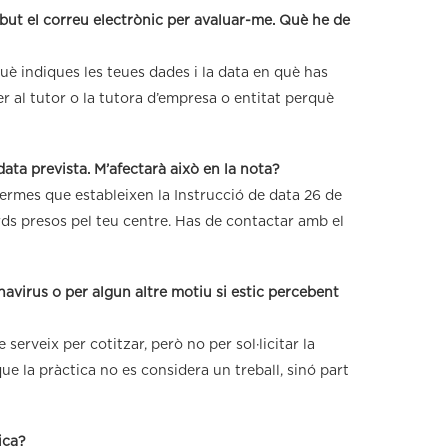
ebut el correu electrònic per avaluar-me. Què he de
uè indiques les teues dades i la data en què has
r al tutor o la tutora d’empresa o entitat perquè
data prevista. M’afectarà això en la nota?
 termes que estableixen la Instrucció de data 26 de
ords presos pel teu centre. Has de contactar amb el
onavirus o per algun altre motiu si estic percebent
erveix per cotitzar, però no per sol·licitar la
e la pràctica no es considera un treball, sinó part
ica?