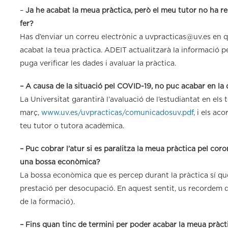
–
Ja he acabat la meua pràctica, però el meu tutor no ha r
fer?
Has d’enviar un correu electrònic a uvpracticas@uv.es en q
acabat la teua pràctica. ADEIT actualitzarà la informació pe
puga verificar les dades i avaluar la pràctica.
– A causa de la situació pel COVID-19, no puc acabar en la 
La Universitat garantirà l’avaluació de l’estudiantat en els
març,
www.uv.es/uvpracticas/comunicadosuv.pdf
, i els ac
teu tutor o tutora acadèmica.
– Puc cobrar l’atur si es paralitza la meua pràctica pel cor
una bossa econòmica?
La bossa econòmica que es percep durant la pràctica sí que s
prestació per desocupació. En aquest sentit, us recordem qu
de la formació).
– Fins quan tinc de termini per poder acabar la meua pràct