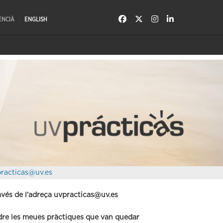
ENCIÀ
ENGLISH
racticas@uv.es
avés de l’adreça uvpracticas@uv.es
ndre les meues pràctiques que van quedar