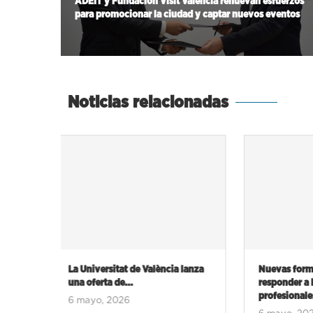
ADEIT y Fundación Visit Valencia renuevan esfuerzos
para promocionar la ciudad y captar nuevos eventos
Noticias relacionadas
 lanza
Nuevas formaciones para
El auge de 
responder a los retos
redefine el..
profesionales:...
6 mayo, 20