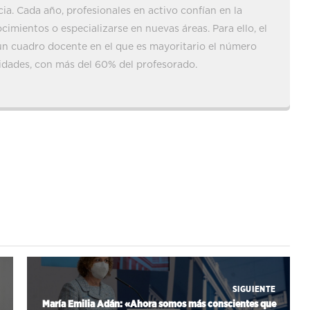
ia. Cada año, profesionales en activo confían en la
cimientos o especializarse en nuevas áreas. Para ello, el
un cuadro docente en el que es mayoritario el número
idades, con más del 60% del profesorado.
SIGUIENTE
María Emilia Adán: «Ahora somos más conscientes que