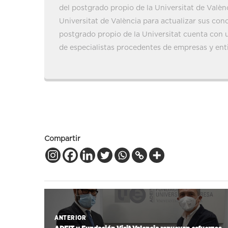
del postgrado propio de la Universitat de Valènc
Universitat de València para actualizar sus cono
postgrado propio de la Universitat cuenta con 
de especialistas procedentes de empresas y ent
Compartir
ANTERIOR