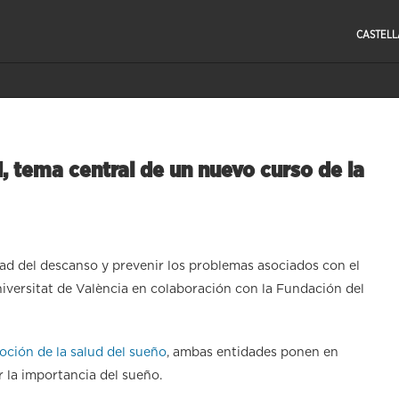
CASTEL
d, tema central de un nuevo curso de la
dad del descanso y prevenir los problemas asociados con el
niversitat de València en colaboración con la Fundación del
oción de la salud del sueño
, ambas entidades ponen en
 la importancia del sueño.