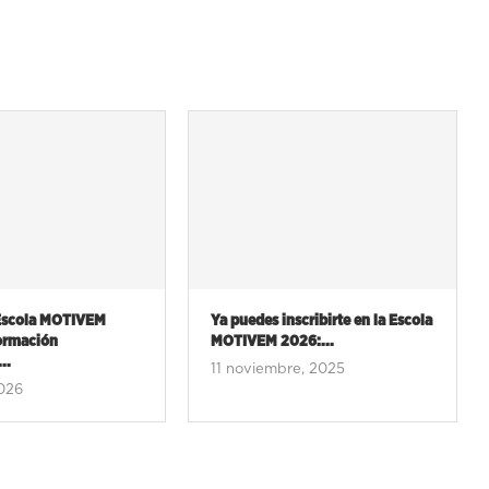
scribirte en la Escola
La entrega de premios MOTIVEM
26:...
2025, en imágenes
re, 2025
17 julio, 2025