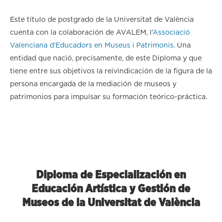
Este título de postgrado de la Universitat de València
cuenta con la colaboración de AVALEM, l’
Associació
Valenciana d’Educadors en Museus i Patrimonis.
Una
entidad que nació, precisamente, de este Diploma y que
tiene entre sus objetivos la reivindicación de la figura de la
persona encargada de la mediación de museos y
patrimonios para impulsar su formación teórico-práctica.
Diploma de Especialización en
Educación Artística y Gestión de
Museos de la Universitat de València
Diploma de Especialización en
Educación Artística y Gestión de
hasta el 26/10/2023.
Preinscripción:
Museos de la Universitat de València
Fecha de inicio:
noviembre de 2023.
online.
Modalidad: