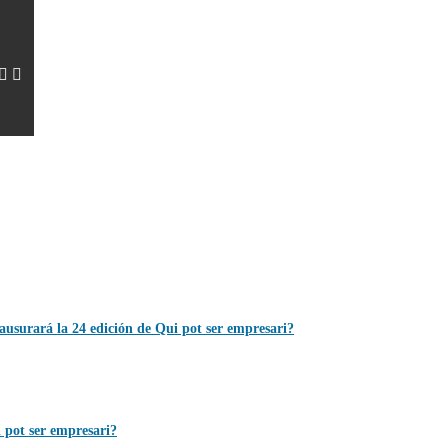
ausurará la 24 edición de Qui pot ser empresari?
 pot ser empresari?