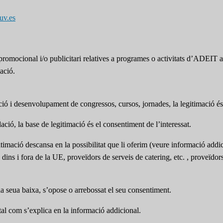
uv.es
omocional i/o publicitari relatives a programes o activitats d’ADEIT a t
ació.
pció i desenvolupament de congressos, cursos, jornades, la legitimació és 
ció, la base de legitimació és el consentiment de l’interessat.
itimació descansa en la possibilitat que li oferim (veure informació addic
s dins i fora de la UE, proveïdors de serveis de catering, etc. , proveïdo
 la seua baixa, s’opose o arrebossat el seu consentiment.
s tal com s’explica en la informació addicional.