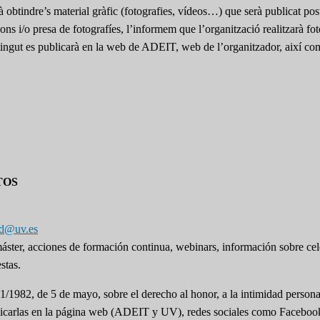
à obtindre’s material gràfic (fotografies, vídeos…) que serà publicat pos
acions i/o presa de fotografíes, l’informem que l’organització realitzarà f
obtingut es publicarà en la web de ADEIT, web de l’organitzador, així co
TOS
pd@uv.es
 máster, acciones de formación continua, webinars, información sobre ce
stas.
1/1982, de 5 de mayo, sobre el derecho al honor, a la intimidad persona
 publicarlas en la página web (ADEIT y UV), redes sociales como Facebo