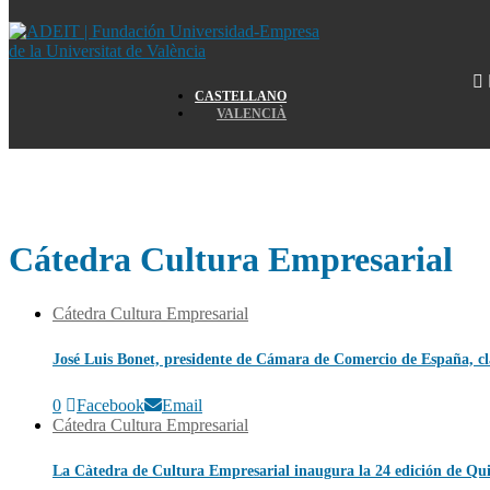
Home
CASTELLANO
VALENCIÀ
Home
Cátedra Cultura Empresarial
Cátedra Cultura Empresarial
José Luis Bonet, presidente de Cámara de Comercio de España, cl
0
Facebook
Email
Cátedra Cultura Empresarial
La Càtedra de Cultura Empresarial inaugura la 24 edición de Qui