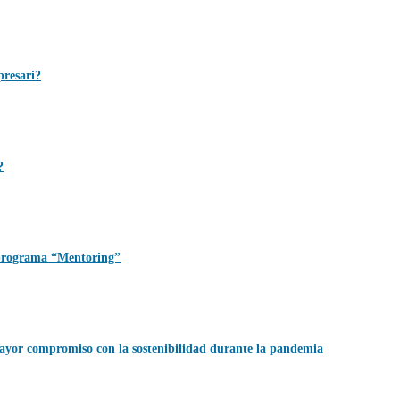
presari?
?
 programa “Mentoring”
mayor compromiso con la sostenibilidad durante la pandemia