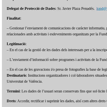
Delegat de Protecció de Dades
: Sr. Javier Plaza Penadés.
lopd@
Finalitat
:
– Gestionar l’enviament de comunicacions de caràcter informatiu, pr
relacionades amb activitats i esdeveniments organitzats per la Fund
Legitimació
:
– En el cas de la gestió de les dades dels interessats per a la inscri
– L’enviament d’informació sobre programes i activitats de la Funda
– En el cas de les gravacions i/o presa de fotografies la base de leg
Destinataris
: Institucions organitzadores i col·laboradores situade
Universitat de València.
Termini
: Les dades de l’usuari seran conservats fins que sol·licite
Drets
: Accedir, rectificar i suprimir les dades, així com altres dret