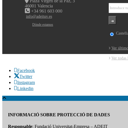
Plaza Virgen de la Paz, 3
46001 Valencia
+34 961 603 000
info@adeituv.es
Dónde estamos
Castell
Ver último
Ver todas 
Facebook
Twitter
Instagram
Linkedin
INFORMACIÓ SOBRE PROTECCIÓ DE DADES
Responsable
: Fundació Universitat-Empresa – ADEIT