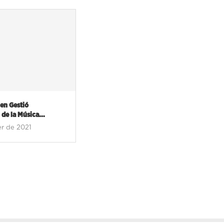
 en Gestió
de la Música...
er de 2021