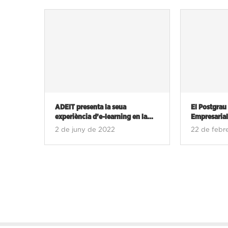
ADEIT presenta la seua
El Postgrau
experiència d’e-learning en la...
Empresarial 
2 de juny de 2022
22 de febr