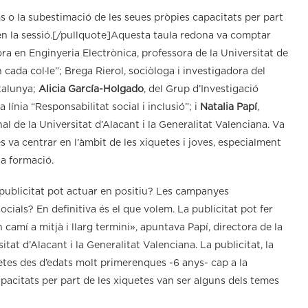
ms o la subestimació de les seues pròpies capacitats per part
en la sessió.[/pullquote]Aquesta taula redona va comptar
ora en Enginyeria Electrònica, professora de la Universitat de
cada col·le”; Brega Rierol, sociòloga i investigadora del
talunya;
Alicia García-Holgado
, del Grup d’Investigació
línia “Responsabilitat social i inclusió”; i
Natalia Papí
,
l de la Universitat d’Alacant i la Generalitat Valenciana. Va
es va centrar en l’àmbit de les xiquetes i joves, especialment
 la formació.
 publicitat pot actuar en positiu? Les campanyes
ocials? En definitiva és el que volem. La publicitat pot fer
 camí a mitjà i llarg termini», apuntava Papí, directora de la
tat d’Alacant i la Generalitat Valenciana. La publicitat, la
uetes des d’edats molt primerenques -6 anys- cap a la
pacitats per part de les xiquetes van ser alguns dels temes