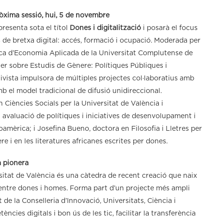
òxima sessió, hui, 5 de novembre
resenta sota el títol
Dones i digitalització
i posarà el focus
ls de bretxa digital: accés, formació i ocupació. Moderada per
tica d’Economia Aplicada de la Universitat Complutense de
er sobre Estudis de Gènere: Polítiques Públiques i
activista impulsora de múltiples projectes col·laboratius amb
mb el model tradicional de difusió unidireccional.
 Ciències Socials per la Universitat de València i
l i avaluació de polítiques i iniciatives de desenvolupament i
amèrica; i Josefina Bueno, doctora en Filosofia i Lletres per
e i en les literatures africanes escrites per dones.
a pionera
sitat de València és una càtedra de recent creació que naix
t entre dones i homes. Forma part d’un projecte més ampli
 de la Conselleria d’Innovació, Universitats, Ciència i
ncies digitals i bon ús de les tic, facilitar la transferència