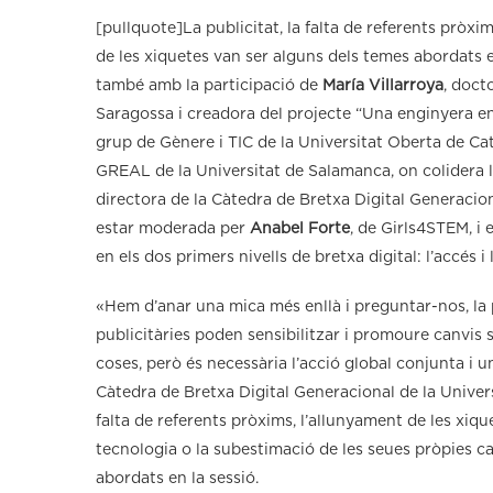
[pullquote]La publicitat, la falta de referents pròxi
de les xiquetes van ser alguns dels temes abordats 
també amb la participació de
María Villarroya
, doct
Saragossa i creadora del projecte “Una enginyera en 
grup de Gènere i TIC de la Universitat Oberta de Ca
GREAL de la Universitat de Salamanca, on colidera la 
directora de la Càtedra de Bretxa Digital Generaciona
estar moderada per
Anabel Forte
, de Girls4STEM, i 
en els dos primers nivells de bretxa digital: l’accés i
«Hem d’anar una mica més enllà i preguntar-nos, la
publicitàries poden sensibilitzar i promoure canvis s
coses, però és necessària l’acció global conjunta i un
Càtedra de Bretxa Digital Generacional de la Universi
falta de referents pròxims, l’allunyament de les xiq
tecnologia o la subestimació de les seues pròpies ca
abordats en la sessió.