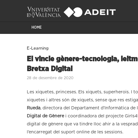
HOME
E-Learning
El vincle gènere-tecnologia, leitm
Bretxa Digital
28 de desembre de 2020
Les xiquetes, princeses. Els xiquets, superherois. I 
xiquetes i altres són de xiquets, sense que res esti
Rueda
, directora del Departament d’Informàtica de l
Digital de Gènere
i coordinadora del projecte Girls4
digital de gènere que va tindre lloc ahir a la vesprad
l’encarregat del suport online de les sessions.