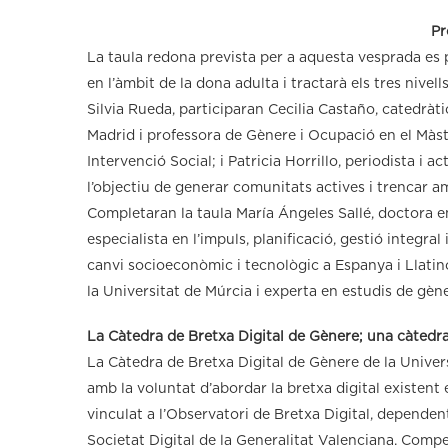
Pr
La taula redona prevista per a aquesta vesprada es p
en l’àmbit de la dona adulta i tractarà els tres nivel
Silvia Rueda, participaran Cecilia Castaño, catedrà
Madrid i professora de Gènere i Ocupació en el Màst
Intervenció Social; i Patricia Horrillo, periodista i 
l’objectiu de generar comunitats actives i trencar a
Completaran la taula María Ángeles Sallé, doctora en
especialista en l’impuls, planificació, gestió integra
canvi socioeconòmic i tecnològic a Espanya i Llatino
la Universitat de Múrcia i experta en estudis de gèner
La Càtedra de Bretxa Digital de Gènere; una càtedr
La Càtedra de Bretxa Digital de Gènere de la Univer
amb la voluntat d’abordar la bretxa digital existen
vinculat a l’Observatori de Bretxa Digital, dependent
Societat Digital de la Generalitat Valenciana. Competè