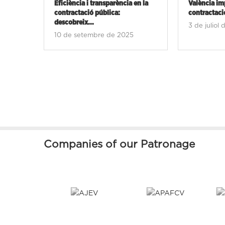
en la
València impulsa el futur de la
Més de 300 
contractació pública...
contractació
3 de juliol de 2025
26 de set
Companies of our Patronage