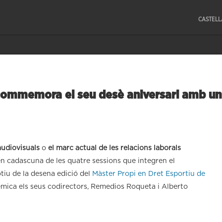
CASTEL
 commemora el seu desè aniversari amb un
audiovisuals
o
el marc actual de les relacions laborals
en cadascuna de les quatre sessions que integren el
iu de la desena edició del
Màster Propi en Dret Esportiu de
èmica els seus codirectors, Remedios Roqueta i Alberto