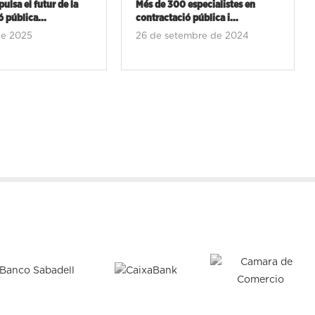
especialistes en
III Congrés Contractació Pública
 pública i...
València, en imatges
embre de 2024
6 de setembre de 2024