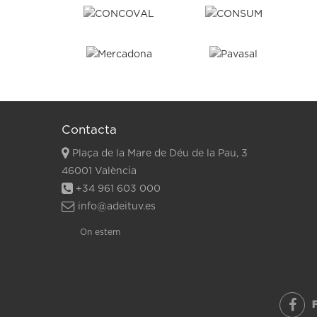
Contacta
Plaça de la Mare de Déu de la Pau, 3
46001 València
+34 961 603 000
info@adeituv.es
On estem