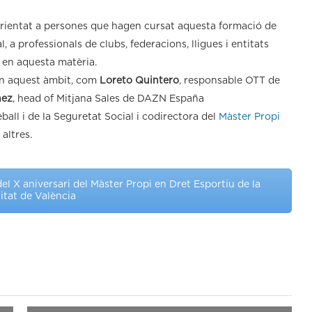
 orientat a persones que hagen cursat aquesta formació de
 a professionals de clubs, federacions, lligues i entitats
 en aquesta matèria.
en aquest àmbit, com
Loreto Quintero
, responsable OTT de
hez
, head of Mitjana Sales de DAZN España
eball i de la Seguretat Social i codirectora del
Màster Propi
 altres.
l X aniversari del Màster Propi en Dret Esportiu de la
itat de València