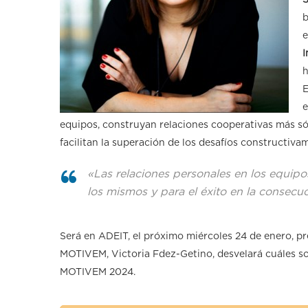
S
b
e
I
h
E
e
equipos, construyan relaciones cooperativas más sól
facilitan la superación de los desafíos constructiva
«Las relaciones personales en los equip
los mismos y para el éxito en la consecu
Será en ADEIT, el próximo miércoles 24 de enero, prev
MOTIVEM, Victoria Fdez-Getino, desvelará cuáles so
MOTIVEM 2024.