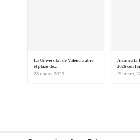
ia abre
Arranca la Escola MOTIVEM
Ya pued
2026 con formación innovadora...
MOTIV
15 enero, 2026
11 nov