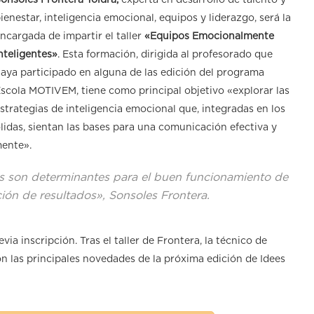
onsoles Frontera Toldrá,
experta en desarrollo de talento y
ienestar, inteligencia emocional, equipos y liderazgo, será la
ncargada de impartir el taller
«Equipos Emocionalmente
nteligentes»
. Esta formación, dirigida al profesorado que
aya participado en alguna de las edición del programa
scola MOTIVEM, tiene como principal objetivo «explorar las
strategias de inteligencia emocional que, integradas en los
idas, sientan las bases para una comunicación efectiva y
mente».
os son determinantes para el buen funcionamiento de
ción de resultados», Sonsoles Frontera.
ia inscripción. Tras el taller de Frontera, la técnico de
n las principales novedades de la próxima edición de Idees