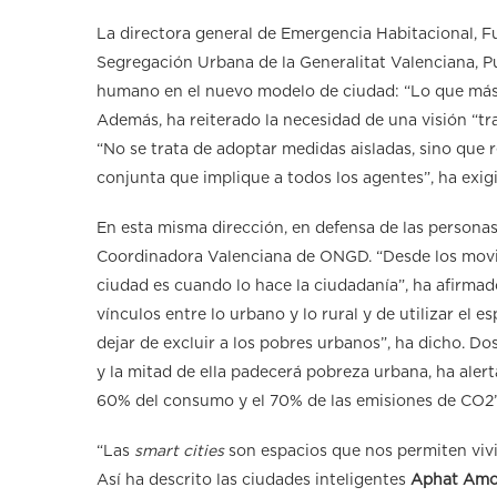
La directora general de Emergencia Habitacional, Fu
Segregación Urbana de la Generalitat Valenciana, Pu
humano en el nuevo modelo de ciudad: “Lo que más m
Además, ha reiterado la necesidad de una visión “tr
“No se trata de adoptar medidas aisladas, sino que r
conjunta que implique a todos los agentes”, ha exig
En esta misma dirección, en defensa de las persona
Coordinadora Valenciana de ONGD. “Desde los movim
ciudad es cuando lo hace la ciudadanía”, ha afirma
vínculos entre lo urbano y lo rural y de utilizar el
dejar de excluir a los pobres urbanos”, ha dicho. D
y la mitad de ella padecerá pobreza urbana, ha alert
60% del consumo y el 70% de las emisiones de CO2”
“Las
smart cities
son espacios que nos permiten vivi
Así ha descrito las ciudades inteligentes
Aphat Amo