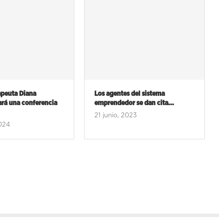
 del sistema
Una jornada analizará cómo
 se dan cita...
innovan las grandes
corporaciones...
023
5 junio, 2023