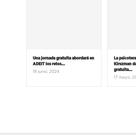
dará en
La psicoterapeuta Diana
Los agentes
Kirszman dará una conferencia
emprendedor
gratuita...
21 junio, 2
17 mayo, 2024