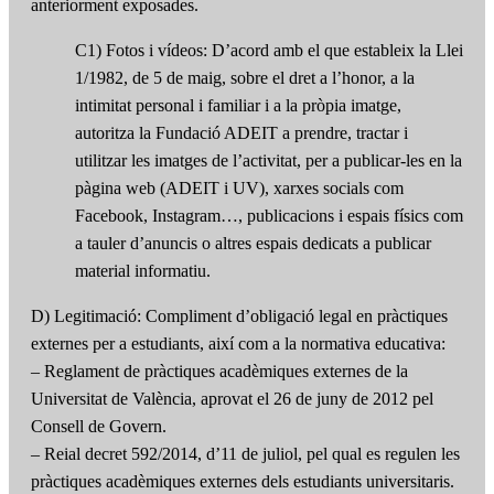
anteriorment exposades.
C1) Fotos i vídeos: D’acord amb el que estableix la Llei
1/1982, de 5 de maig, sobre el dret a l’honor, a la
intimitat personal i familiar i a la pròpia imatge,
autoritza la Fundació ADEIT a prendre, tractar i
utilitzar les imatges de l’activitat, per a publicar-les en la
pàgina web (ADEIT i UV), xarxes socials com
Facebook, Instagram…, publicacions i espais físics com
a tauler d’anuncis o altres espais dedicats a publicar
material informatiu.
D) Legitimació: Compliment d’obligació legal en pràctiques
externes per a estudiants, així com a la normativa educativa:
– Reglament de pràctiques acadèmiques externes de la
Universitat de València, aprovat el 26 de juny de 2012 pel
Consell de Govern.
– Reial decret 592/2014, d’11 de juliol, pel qual es regulen les
pràctiques acadèmiques externes dels estudiants universitaris.