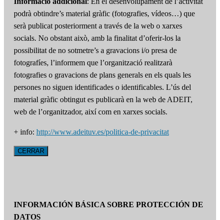
Informació addicional
: En el desenvolupament de l’activitat
podrà obtindre’s material gràfic (fotografies, vídeos…) que
serà publicat posteriorment a través de la web o xarxes
socials. No obstant això, amb la finalitat d’oferir-los la
possibilitat de no sotmetre’s a gravacions i/o presa de
fotografíes, l’informem que l’organització realitzarà
fotografies o gravacions de plans generals en els quals les
persones no siguen identificades o identificables. L’ús del
material gràfic obtingut es publicarà en la web de ADEIT,
web de l’organitzador, així com en xarxes socials.
+ info:
http://www.adeituv.es/politica-de-privacitat
CERRAR
INFORMACIÓN BÁSICA SOBRE PROTECCIÓN DE
DATOS