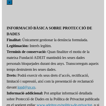
×
INFORMACIÓ BÀSICA SOBRE PROTECCIÓ DE
DADES
Finalitat:
Únicament gestionar la denúncia formulada.
Legitimación:
Interés legítim.
Terminis de conservació:
Quan finalitze el motiu de la
mateixa Fundació ADEIT mantindrà les seues dades
personals bloquejades durant deu anys. Transcorreguts aqueix
temps destruirem les seues dades.
Drets:
Podrà exercir els seus drets d’accés, rectificació,
limitació i supressió, així com la presentació de reclamació
davant
lopd@uv.es
.
Informació addicional:
Pot ampliar informació detallada
sobre Protecció de Dades en la Política de Privacitat publicada
en el següent enllaç
www.adeituv.es/politica-de-privacitat
, o si