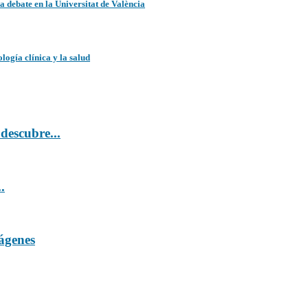
 debate en la Universitat de València
logía clínica y la salud
descubre...
.
mágenes