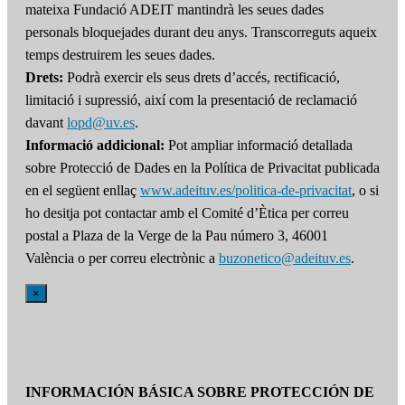
mateixa Fundació ADEIT mantindrà les seues dades
personals bloquejades durant deu anys. Transcorreguts aqueix
temps destruirem les seues dades.
Drets:
Podrà exercir els seus drets d’accés, rectificació,
limitació i supressió, així com la presentació de reclamació
davant
lopd@uv.es
.
Informació addicional:
Pot ampliar informació detallada
sobre Protecció de Dades en la Política de Privacitat publicada
en el següent enllaç
www.adeituv.es/politica-de-privacitat
, o si
ho desitja pot contactar amb el Comité d’Ètica per correu
postal a Plaza de la Verge de la Pau número 3, 46001
València o per correu electrònic a
buzonetico@adeituv.es
.
×
INFORMACIÓN BÁSICA SOBRE PROTECCIÓN DE