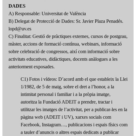
DADES
A) Responsable: Universitat de València
B) Delegat de Protecció de Dades: Sr. Javier Plaza Penadés.
lopd@uv.es
C) Finalitat: Gestió de pràctiques externes, cursos de postgrau,
màster, accions de formació contínua, webinars, informació
sobre celebració de congressos, així com informació sobre
activitats educatives, didàctiques, docents anàlogues a les
anteriorment exposades.
C1) Fotos i vídeos: D’acord amb el que estableix la Llei
1/1982, de 5 de maig, sobre el dret a l’honor, a la
intimitat personal i familiar i a la pròpia imatge,
autoritza la Fundació ADEIT a prendre, tractar i
utilitzar les imatges de l’activitat, per a publicar-les en la
pàgina web (ADEIT i UV), xarxes socials com
Facebook, Instagram…, publicacions i espais físics com
a tauler d’anuncis o altres espais dedicats a publicar