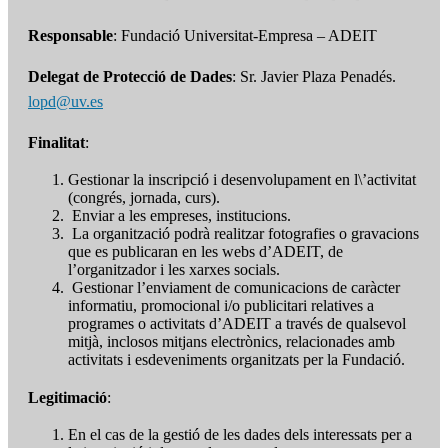
Responsable
: Fundació Universitat-Empresa – ADEIT
Delegat de Protecció de Dades
: Sr. Javier Plaza Penadés.
lopd@uv.es
Finalitat
:
Gestionar la inscripció i desenvolupament en l\’activitat
(congrés, jornada, curs).
Enviar a les empreses, institucions.
La organització podrà realitzar fotografies o gravacions
que es publicaran en les webs d’ADEIT, de
l’organitzador i les xarxes socials.
Gestionar l’enviament de comunicacions de caràcter
informatiu, promocional i/o publicitari relatives a
programes o activitats d’ADEIT a través de qualsevol
mitjà, inclosos mitjans electrònics, relacionades amb
activitats i esdeveniments organitzats per la Fundació.
Legitimació
:
En el cas de la gestió de les dades dels interessats per a