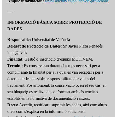
Amplíe información:
www.adeituv.es/politica-de-privacidad
—-
INFORMACIÓ BÀSICA SOBRE PROTECCIÓ DE
DADES
Responsable:
Universitat de València
Delegat de Protecció de Dades:
Sr. Javier Plaza Penadés.
lopd@uv.es
Finalitat:
Gestió d’inscripció d’equips MOTIVEM.
Termini:
Es conservaran durant el temps necessari per a
complir amb la finalitat per a la qual es van recaptar i per a
determinar les possibles responsabilitats derivades del
tractament. Posteriorment, la conservació o, en el seu cas, el
seu bloqueig es realitza de conformitat amb els terminis
establits en la normativa de documentació i arxius.
Drets:
Accedir, rectificar i suprimir les dades, així com altres
drets com s’explica en la informació addicional.