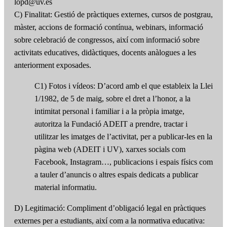
lopd@uv.es
C) Finalitat: Gestió de pràctiques externes, cursos de postgrau,
màster, accions de formació contínua, webinars, informació
sobre celebració de congressos, així com informació sobre
activitats educatives, didàctiques, docents anàlogues a les
anteriorment exposades.
C1) Fotos i vídeos: D’acord amb el que estableix la Llei
1/1982, de 5 de maig, sobre el dret a l’honor, a la
intimitat personal i familiar i a la pròpia imatge,
autoritza la Fundació ADEIT a prendre, tractar i
utilitzar les imatges de l’activitat, per a publicar-les en la
pàgina web (ADEIT i UV), xarxes socials com
Facebook, Instagram…, publicacions i espais físics com
a tauler d’anuncis o altres espais dedicats a publicar
material informatiu.
D) Legitimació: Compliment d’obligació legal en pràctiques
externes per a estudiants, així com a la normativa educativa: