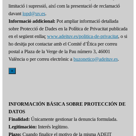
limitació i supressió, així com la presentació de reclamació
davant
lopd@uv.es
.
Informació addicional:
Pot ampliar informació detallada
sobre Protecció de Dades en la Política de Privacitat publicada
en el següent enllaç
www.adeituv.es/politica-de-privacitat
, o si
ho desitja pot contactar amb el Comité d’Ètica per correu
postal a Plaza de la Verge de la Pau número 3, 46001
València o per correu electrònic a
buzonetico@adeituv.es
.
×
INFORMACIÓN BÁSICA SOBRE PROTECCIÓN DE
DATOS
Finalidad:
Únicamente gestionar la denuncia formulada.
Legitimación:
Interés legítimo.
Plazo:
Cuando finalice el motivo de la misma ADEIT