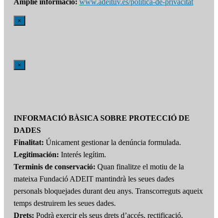
Amplie informació:
www.adeituv.es/politica-de-privacitat
×
×
INFORMACIÓ BÀSICA SOBRE PROTECCIÓ DE
DADES
Finalitat:
Únicament gestionar la denúncia formulada.
Legitimación:
Interés legítim.
Terminis de conservació:
Quan finalitze el motiu de la
mateixa Fundació ADEIT mantindrà les seues dades
personals bloquejades durant deu anys. Transcorreguts aqueix
temps destruirem les seues dades.
Drets:
Podrà exercir els seus drets d’accés, rectificació,