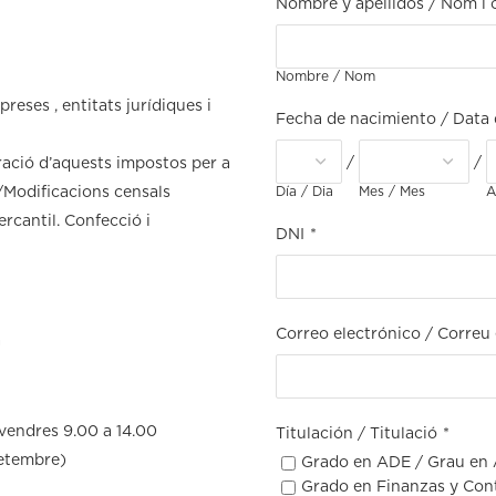
Nombre y apellidos / Nom i
Nombre / Nom
reses , entitats jurídiques i
Fecha de nacimiento / Data
/
/
ració d’aquests impostos per a
/Modificacions censals
Día / Dia
Mes / Mes
A
ercantil. Confecció i
DNI
*
Correo electrónico / Correu 
a
divendres 9.00 a 14.00
Titulación / Titulació
*
setembre)
Grado en ADE / Grau en
Grado en Finanzas y Cont