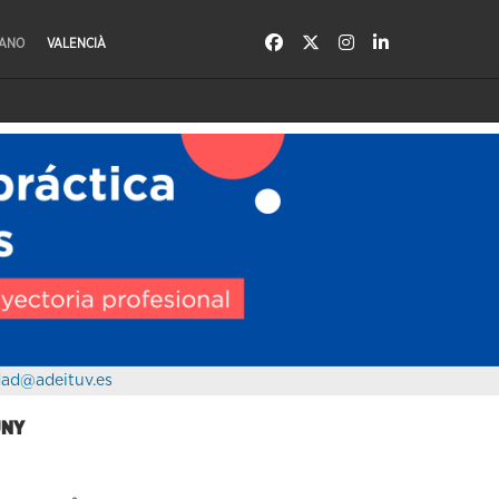
LANO
VALENCIÀ
dad@adeituv.es
UNY