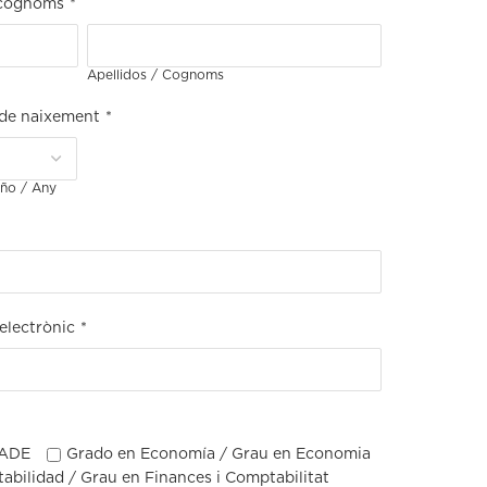
 cognoms
*
Apellidos / Cognoms
 de naixement
*
ño / Any
electrònic
*
 ADE
Grado en Economía / Grau en Economia
abilidad / Grau en Finances i Comptabilitat