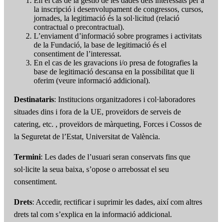
En el cas de la gestió de les dades dels interessats per a
la inscripció i desenvolupament de congressos, cursos,
jornades, la legitimació és la sol·licitud (relació
contractual o precontractual).
L’enviament d’informació sobre programes i activitats
de la Fundació, la base de legitimació és el
consentiment de l’interessat.
En el cas de les gravacions i/o presa de fotografies la
base de legitimació descansa en la possibilitat que li
oferim (veure informació addicional).
Destinataris
: Institucions organitzadores i col·laboradores
situades dins i fora de la UE, proveïdors de serveis de
catering, etc. , proveïdors de màrqueting, Forces i Cossos de
la Seguretat de l’Estat, Universitat de València.
Termini
: Les dades de l’usuari seran conservats fins que
sol·licite la seua baixa, s’opose o arrebossat el seu
consentiment.
Drets
: Accedir, rectificar i suprimir les dades, així com altres
drets tal com s’explica en la informació addicional.