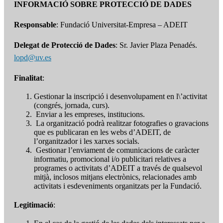
INFORMACIÓ SOBRE PROTECCIÓ DE DADES
Responsable
: Fundació Universitat-Empresa – ADEIT
Delegat de Protecció de Dades
: Sr. Javier Plaza Penadés.
lopd@uv.es
Finalitat
:
Gestionar la inscripció i desenvolupament en l\’activitat
(congrés, jornada, curs).
Enviar a les empreses, institucions.
La organització podrà realitzar fotografies o gravacions
que es publicaran en les webs d’ADEIT, de
l’organitzador i les xarxes socials.
Gestionar l’enviament de comunicacions de caràcter
informatiu, promocional i/o publicitari relatives a
programes o activitats d’ADEIT a través de qualsevol
mitjà, inclosos mitjans electrònics, relacionades amb
activitats i esdeveniments organitzats per la Fundació.
Legitimació
: