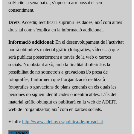
sol·licite la seua baixa, s’opose o arrebossat el seu
consentiment.
Drets
: Accedir, rectificar i suprimir les dades, així com altres
drets tal com s’explica en la informació addicional.
Informació addicional
: En el desenvolupament de l’activitat
podrà obtindre’s material gràfic (fotografies, vídeos…) que
serà publicat posteriorment a través de la web o xarxes
socials. No obstant això, amb la finalitat d’oferir-los la
possibilitat de no sotmetre’s a gravacions i/o presa de
fotografíes, l’informem que l’organització realitzarà
fotografies o gravacions de plans generals en els quals les
persones no siguen identificades o identificables. L’ús del
material gràfic obtingut es publicarà en la web de ADEIT,
web de l’organitzador, així com en xarxes socials.
+ info:
http://www.adeituv.es/politica-de-privacitat
CERRAR