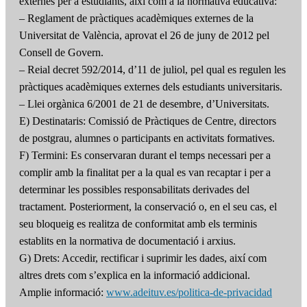
externes per a estudiants, així com a la normativa educativa:
– Reglament de pràctiques acadèmiques externes de la
Universitat de València, aprovat el 26 de juny de 2012 pel
Consell de Govern.
– Reial decret 592/2014, d’11 de juliol, pel qual es regulen les
pràctiques acadèmiques externes dels estudiants universitaris.
– Llei orgànica 6/2001 de 21 de desembre, d’Universitats.
E) Destinataris: Comissió de Pràctiques de Centre, directors
de postgrau, alumnes o participants en activitats formatives.
F) Termini: Es conservaran durant el temps necessari per a
complir amb la finalitat per a la qual es van recaptar i per a
determinar les possibles responsabilitats derivades del
tractament. Posteriorment, la conservació o, en el seu cas, el
seu bloqueig es realitza de conformitat amb els terminis
establits en la normativa de documentació i arxius.
G) Drets: Accedir, rectificar i suprimir les dades, així com
altres drets com s’explica en la informació addicional.
Amplie informació:
www.adeituv.es/politica-de-privacidad