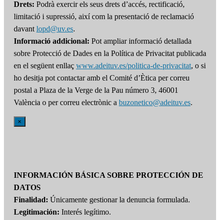
Drets:
Podrà exercir els seus drets d’accés, rectificació,
limitació i supressió, així com la presentació de reclamació
davant
lopd@uv.es
.
Informació addicional:
Pot ampliar informació detallada
sobre Protecció de Dades en la Política de Privacitat publicada
en el següent enllaç
www.adeituv.es/politica-de-privacitat
, o si
ho desitja pot contactar amb el Comité d’Ètica per correu
postal a Plaza de la Verge de la Pau número 3, 46001
València o per correu electrònic a
buzonetico@adeituv.es
.
×
INFORMACIÓN BÁSICA SOBRE PROTECCIÓN DE
DATOS
Finalidad:
Únicamente gestionar la denuncia formulada.
Legitimación:
Interés legítimo.