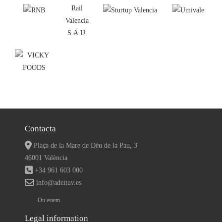
Contacta
Plaça de la Mare de Déu de la Pau, 3
46001 València
+34 961 603 000
info@adeituv.es
On estem
Legal information