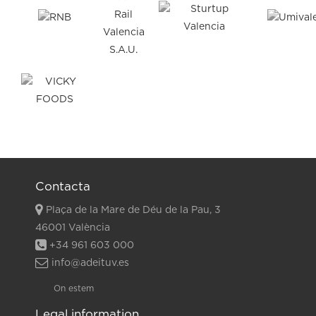
Contacta
Plaça de la Mare de Déu de la Pau, 3
46001 València
+34 961 603 000
info@adeituv.es
On estem
Legal information