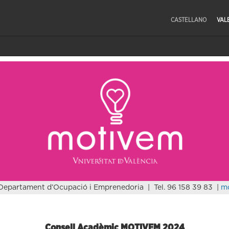
CASTELLANO
VAL
Departament d’Ocupació i Emprenedoria | Tel. 96 158 39 83 |
m
Consell Acadèmic MOTIVEM 2024