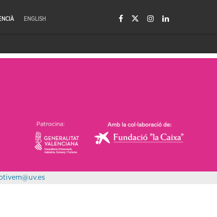
ENCIÀ
ENGLISH
otivem@uv.es