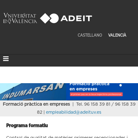
CASTELLANO
VALENCIÀ
Formació pràctica en empreses
| Tel. 96 158 39 81 / 96 158 39
82 |
empleabilidad@adeituv.es
Programa formatiu
Control de qualitat de matèries primeres recepcionades i