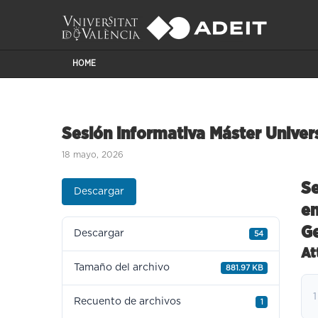
HOME
Sesión informativa Máster Univer
18 mayo, 2026
Se
Descargar
en
G
Descargar
54
At
Tamaño del archivo
881.97 KB
1
Recuento de archivos
1