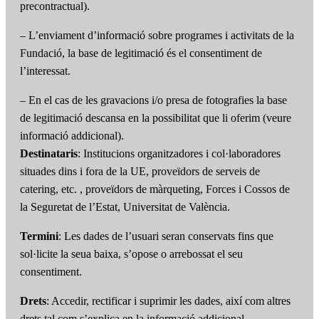
precontractual).
– L’enviament d’informació sobre programes i activitats de la
Fundació, la base de legitimació és el consentiment de
l’interessat.
– En el cas de les gravacions i/o presa de fotografies la base
de legitimació descansa en la possibilitat que li oferim (veure
informació addicional).
Destinataris
: Institucions organitzadores i col·laboradores
situades dins i fora de la UE, proveïdors de serveis de
catering, etc. , proveïdors de màrqueting, Forces i Cossos de
la Seguretat de l’Estat, Universitat de València.
Termini
: Les dades de l’usuari seran conservats fins que
sol·licite la seua baixa, s’opose o arrebossat el seu
consentiment.
Drets
: Accedir, rectificar i suprimir les dades, així com altres
drets tal com s’explica en la informació addicional.