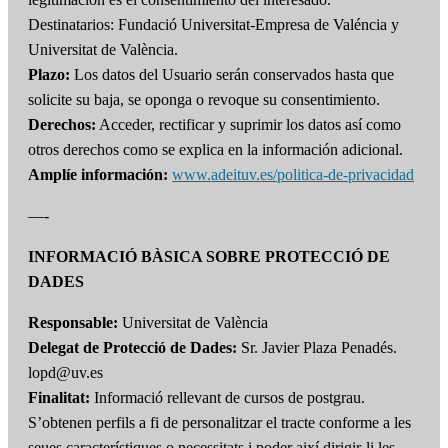
Destinatarios: Fundació Universitat-Empresa de Valéncia y
Universitat de València.
Plazo:
Los datos del Usuario serán conservados hasta que
solicite su baja, se oponga o revoque su consentimiento.
Derechos:
Acceder, rectificar y suprimir los datos así como
otros derechos como se explica en la información adicional.
Amplíe información:
www.adeituv.es/politica-de-privacidad
—-
INFORMACIÓ BÀSICA SOBRE PROTECCIÓ DE
DADES
Responsable:
Universitat de València
Delegat de Protecció de Dades:
Sr. Javier Plaza Penadés.
lopd@uv.es
Finalitat:
Informació rellevant de cursos de postgrau.
S’obtenen perfils a fi de personalitzar el tracte conforme a les
seues característiques o necessitats i poder així dirigir-li les