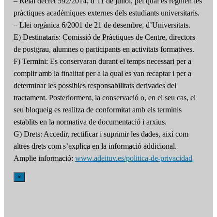
– Reial decret 592/2014, d’11 de juliol, pel qual es regulen les
pràctiques acadèmiques externes dels estudiants universitaris.
– Llei orgànica 6/2001 de 21 de desembre, d’Universitats.
E) Destinataris: Comissió de Pràctiques de Centre, directors
de postgrau, alumnes o participants en activitats formatives.
F) Termini: Es conservaran durant el temps necessari per a
complir amb la finalitat per a la qual es van recaptar i per a
determinar les possibles responsabilitats derivades del
tractament. Posteriorment, la conservació o, en el seu cas, el
seu bloqueig es realitza de conformitat amb els terminis
establits en la normativa de documentació i arxius.
G) Drets: Accedir, rectificar i suprimir les dades, així com
altres drets com s’explica en la informació addicional.
Amplie informació:
www.adeituv.es/politica-de-privacidad
×